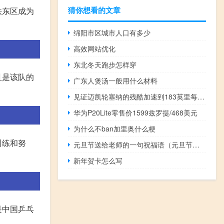
猜你想看的文章
铁东区成为
绵阳市区城市人口有多少
高效网站优化
东北冬天跑步怎样穿
且是该队的
广东人煲汤一般用什么材料
见证迈凯轮塞纳的残酷加速到183英里每小时
华为P20Lite零售价1599兹罗提/468美元
为什么不ban加里奥什么梗
训练和努
元旦节送给老师的一句祝福语（元旦节发给老师的祝福语）
新年贺卡怎么写
是中国乒乓