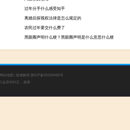
过年分手什么感受知乎
离婚后探视权法律是怎么规定的
农民过年要交什么费了
黑眼圈声明什么梗？黑眼圈声明是什么意思什么梗
网站地图
|
疑难解答
陕ICP备05009492号
，我们会及时纠正，谢谢