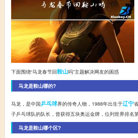
鞍山
下面围绕“马龙春节回
吗”主题解决网友的困惑
马龙是鞍山哪的?
乒乓球
辽宁
马龙，是中国
界的传奇人物，1988年出生于
子乒乓球队的队长，曾获得五块奥运金牌，位列世界排名
马龙是鞍山哪个区?