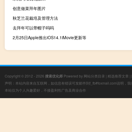
创意做菜拜年图片
秋芝兰花栽培及管理方法
去拜年可以带帽子吗吗
2月25日Apple推出iOS14.1iMovie更新等
Copyright © 2012 - 2026
搜索优化师
Powered by
网站分类目录
|
精选推荐文章
|
声明：本站内容来自互联网，如信息有错误可发邮件到f_fb#foxmail.com说明
本站仅为个人兴趣爱好，不接盈利性广告及商业合作