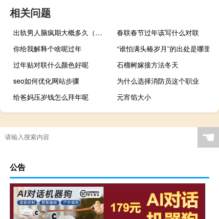
相关问题
出轨男人脑疯期大概多久（婚外情一般多久会结束）
春联春节过年该写什么对联
你给我解释个啥呢过年
“谁怕满头椿岁月”的出处是哪里
过年贴对联什么颜色好呢
石榴树嫁接方法冬天
seo如何优化网站步骤
为什么选择消防员这个职业
给爸妈压岁钱怎么拜年呢
元宵馅大小
☚
公告