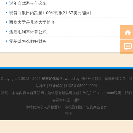
过年自驾游带什么车
现货白银日内跌超1.00%现报21.67美元/盎司
西华大学是几本大学简介
酒店毛利率计算公式
零基础怎么做好财务
Copyright © 2012 - 2026
搜索优化师
Powered by
网站分类目录
|
精选推荐文章
|
网
站地图
|
疑难解答
陕ICP备05009492号
声明：本站内容来自互联网，如信息有错误可发邮件到f_fb#foxmail.com说明，我们
会及时纠正，谢谢
本站仅为个人兴趣爱好，不接盈利性广告及商业合作
小男孩