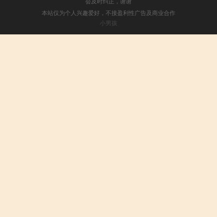
会及时纠正，谢谢
本站仅为个人兴趣爱好，不接盈利性广告及商业合作
小男孩