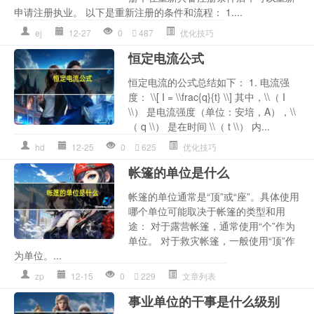
申请注册执业。 以下是重新注册的条件和流程： 1....
ej
12-27
0
487
优化技巧
恒定电流公式
恒定电流的公式总结如下： 1. 电流强
度： \\[ I = \\frac{q}{t} \\] 其中，\\（ I
\\） 是电流强度（单位：安培，A），\\
（ q \\） 是在时间 \\（ t \\） 内...
hd
12-25
0
625
优化技巧
帐篷的单位是什么
帐篷的单位通常是“顶”或“座”。具体使用
哪个单位可能取决于帐篷的类型和用
途： 对于露营帐篷，通常使用“个”作为
单位。 对于救灾帐篷，一般使用“顶”作
为单位。...
zp
12-15
0
229
文章列表
事业单位的干事是什么级别