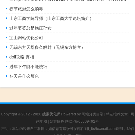
春节旅游怎么消毒
山东工商学院导师（山东工商大学论坛简介）
过年婆婆总是施压孙女
宝山网站优化公司
无锡东方天郡多久解封（无锡东方博宜）
doll攻略 真相
过年下午能不能烧纸
冬天是什么颜色
Copyright © 2012 - 2026
搜索优化师
Powered by
网站分类目录
|
精选推荐文章
|
网
站地图
|
疑难解答
陕ICP备05009492号
声明：本站内容来自互联网，如信息有错误可发邮件到f_fb#foxmail.com说明，我们