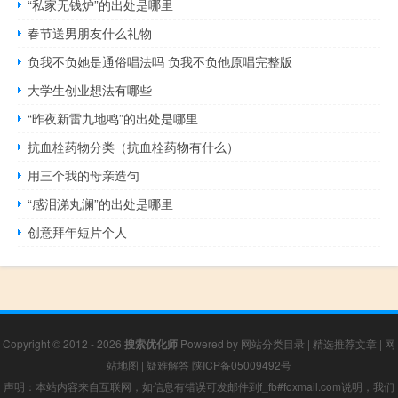
“私家无钱炉”的出处是哪里
春节送男朋友什么礼物
负我不负她是通俗唱法吗 负我不负他原唱完整版
大学生创业想法有哪些
“昨夜新雷九地鸣”的出处是哪里
抗血栓药物分类（抗血栓药物有什么）
用三个我的母亲造句
“感泪涕丸澜”的出处是哪里
创意拜年短片个人
Copyright © 2012 - 2026
搜索优化师
Powered by
网站分类目录
|
精选推荐文章
|
网
站地图
|
疑难解答
陕ICP备05009492号
声明：本站内容来自互联网，如信息有错误可发邮件到f_fb#foxmail.com说明，我们