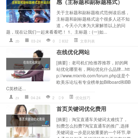
感（主标题和副标题格式）
关于主标题和副标题格式范例读后感，
主标题和副标题格式这个很多人还不知
道，今天小六来为大家解答以上的问
题，现在让我们一起来看看吧！ 1、主标题：(一)如...
zb
03-24
0
832
文章列表
在线优化网站
[摘要]：老司机们给推荐推荐，好的网
站优化哪里有，网站优化什么品牌...htt
p://www.mixrnb.com/forum.php这是个
欧美乐论坛有专业榜单如Billboard和BB
C英榜还...
zx
04-24
2
9
优化技巧
首页关键词优化费用
[摘要]：淘宝直通车关键词太难找了，
扣费怎么扣费?淘宝直通车的推广,选择
关键词这一步是比较重要的一个环节,举