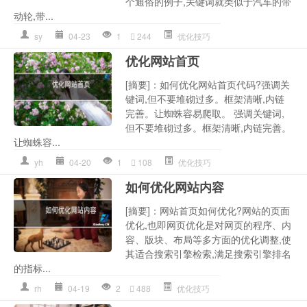
个通俗的例子,关键词就类似于汽车的带
动轮,带...
sy
04-23
1
244
优化技巧
优化网站首页
[摘要]：如何优化网站首页代码?强调关
键词,但不要堆砌过多。框架清晰,内链
完善。让蜘蛛容易爬取。 强调关键词,
但不要堆砌过多。框架清晰,内链完善。
让蜘蛛容...
yh
04-20
1
108
优化技巧
如何优化网站内容
[摘要]：网站首页如何优化?网站的页面
优化,也即网页优化是对网页的程序、内
容、版块、布局等多方面的优化调整,使
其适合搜索引擎检索,满足搜索引擎排名
的指标...
rh
04-19
2
488
优化技巧