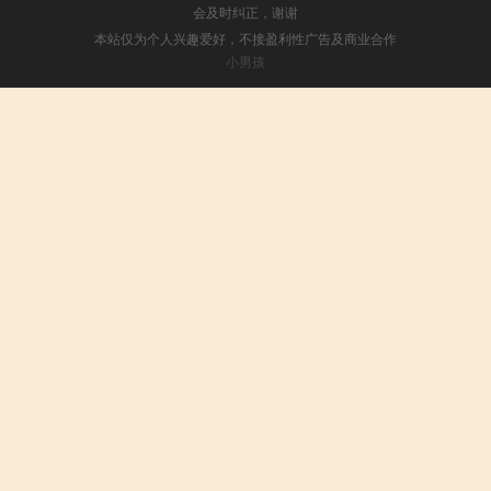
会及时纠正，谢谢
本站仅为个人兴趣爱好，不接盈利性广告及商业合作
小男孩