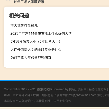
过年了怎么孝顺娘家
相关问题
港大世界排名第几
2025年广东444分左右能上什么好的大学
5寸照片像素大小（5寸照片大小）
大连外国语大学的王牌专业是什么
为何丰收大年必然谷贱伤农
Copyright © 2012 - 2026
搜索优化师
Powered by
网站分类目录
|
精选推荐文章
|
声明：本站内容来自互联网，如信息有错误可发邮件到f_fb#foxmail.com说明
本站仅为个人兴趣爱好，不接盈利性广告及商业合作