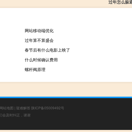
过年怎么躲
网站移动端优化
过年算不算盛会
春节后有什么电影上映了
什么时候确认费用
螺杆阀原理
网站地图
|
疑难解答
陕ICP备05009492号
，我们会及时纠正，谢谢