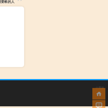
避要帐的人
小男孩