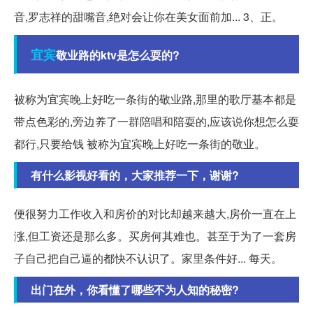
音,罗志祥的甜嘴音,绝对会让你在美女面前加... 3、正。
宜宾
敬业路的ktv是怎么耍的?
被称为宜宾晚上好吃一条街的敬业路,那里的歌厅基本都是
带点色彩的,旁边养了一群陪唱和陪耍的,应该说你想怎么耍
都行,只要给钱 被称为宜宾晚上好吃一条街的敬业。
有什么影视好看的，大家推荐一下，谢谢?
便很努力工作收入和房价的对比却越来越大,房价一直在上
涨,但工资还是那么多。买房何其难也。甚至于为了一套房
子自己把自己逼的都快不认识了。家里条件好... 每天。
出门在外，你看懂了哪些不为人知的秘密?