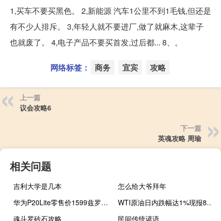
1,买车不要买黑色。 2,新能源 汽车1公里不到1毛钱,但还是
有不少人排斥。 3,年轻人就不要进厂,做了就麻木,这辈子
也就废了。 4,电子产品不要买首发,过后都... 8、。
网络标签：
商务
宜宾
攻略
上一篇
议会攻略6
下一篇
英魂攻略 周瑜
相关问题
吉利大学是几本
怎么给大爷拜年
华为P20Lite零售价1599兹罗提/468美元
WTI原油日内跌幅达1%现报80.78美元/桶；布伦特原油日内跌0.78%现报83.10美元/桶
魂斗罗砖石攻略
民间传统谚语