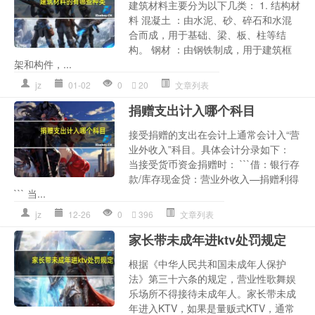
建筑材料主要分为以下几类： 1. 结构材
料 混凝土 ：由水泥、砂、碎石和水混
合而成，用于基础、梁、板、柱等结
构。 钢材 ：由钢铁制成，用于建筑框
架和构件，...
jz
01-02
0
20
文章列表
捐赠支出计入哪个科目
接受捐赠的支出在会计上通常会计入“营
业外收入”科目。具体会计分录如下：
当接受货币资金捐赠时： ```借：银行存
款/库存现金贷：营业外收入—捐赠利得
``` 当...
jz
12-26
0
396
文章列表
家长带未成年进ktv处罚规定
根据《中华人民共和国未成年人保护
法》第三十六条的规定，营业性歌舞娱
乐场所不得接待未成年人。家长带未成
年进入KTV，如果是量贩式KTV，通常