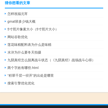
猜你想看的文章
怎样祝福元宵
gmat班多少钱大概
5寸照片像素大小（5寸照片大小）
网站谷歌优化
莲花味精配料表为什么是味精
水浒为什么要冬天拍摄
九阴真经怎么脱离战斗状态（《九阴真经》战场战斗心得）
两个字姓有哪些.html
“积翠千层一径开”的出处是哪里
搜索引擎优化优化