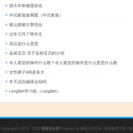
四大年审难度排名
中式家装效果图（中式家装）
黄山搜索引擎优化
过年几号了呀作文
高位是什么意思
朵莉宝贝 关于朵莉宝贝的介绍
令人窒息的操作什么梗？令人窒息的操作是什么意思什么梗
女性裤子s码是多大
冬天适合蹦床运动吗
i english学习机（i english）
Copyright © 2012 - 2026
搜索优化师
Powered by
网站分类目录
|
精选推荐文章
|
网