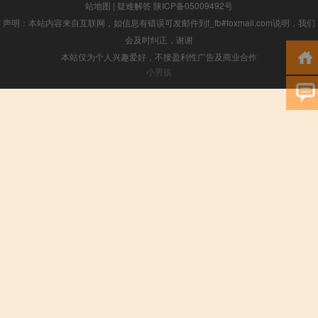
站地图
|
疑难解答
陕ICP备05009492号
声明：本站内容来自互联网，如信息有错误可发邮件到f_fb#foxmail.com说明，我们
会及时纠正，谢谢
本站仅为个人兴趣爱好，不接盈利性广告及商业合作
小男孩