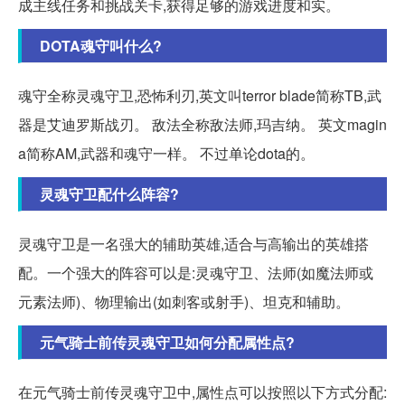
成主线任务和挑战关卡,获得足够的游戏进度和实。
DOTA魂守叫什么?
魂守全称灵魂守卫,恐怖利刃,英文叫terror blade简称TB,武
器是艾迪罗斯战刃。 敌法全称敌法师,玛吉纳。 英文magin
a简称AM,武器和魂守一样。 不过单论dota的。
灵魂守卫配什么阵容?
灵魂守卫是一名强大的辅助英雄,适合与高输出的英雄搭
配。一个强大的阵容可以是:灵魂守卫、法师(如魔法师或
元素法师)、物理输出(如刺客或射手)、坦克和辅助。
元气骑士前传灵魂守卫如何分配属性点?
在元气骑士前传灵魂守卫中,属性点可以按照以下方式分配: