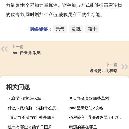
力量属性:全部加力量属性。这种加点方式能够提高召唤物
的攻击力,同时增加生命值,使唤灵守卫的生存能。
网络标签：
元气
灵魂
骑士
上一篇
eve 任务党 攻略
下一篇
逃出婴儿间攻略
相关问题
元宵节 作文怎么写
冬天野兔喜欢哪些草料
什么叫做鸡肋（鸡肋什么意思）
ipad星际塔防2攻略
“清淡自沦漪”的出处是哪里
秘密潜入1通用修改器 +4 绿色免费版（秘密潜入1通用修改器 +4 绿色免费版功能简介）
过年有哪些奇葩节日图片
康熙的墓在哪里