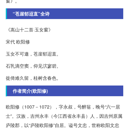
窗》。
“苍崖郁迢直”全诗
《嵩山十二首·玉女窗》
宋代 欧阳修
玉女不可邀，苍崖郁迢直。
石乳滴空窦，仰见泬寥碧。
徙倚难久留，桂树含春色。
作者简介(欧阳修)
欧阳修（1007－1072），字永叔，号醉翁，晚号“六一居
士”。汉族，吉州永丰（今江西省永丰县）人，因吉州原属
庐陵郡，以“庐陵欧阳修”自居。谥号文忠，世称欧阳文忠