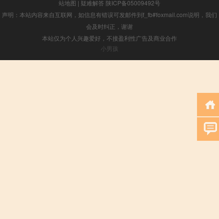
站地图
|
疑难解答
陕ICP备05009492号
声明：本站内容来自互联网，如信息有错误可发邮件到f_fb#foxmail.com说明，我们
会及时纠正，谢谢
本站仅为个人兴趣爱好，不接盈利性广告及商业合作
小男孩