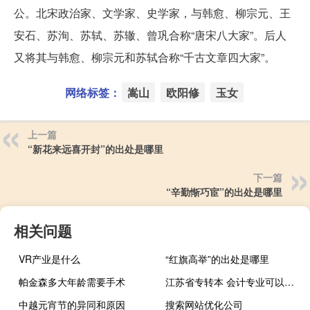
公。北宋政治家、文学家、史学家，与韩愈、柳宗元、王
安石、苏洵、苏轼、苏辙、曾巩合称“唐宋八大家”。后人
又将其与韩愈、柳宗元和苏轼合称“千古文章四大家”。
网络标签：
嵩山
欧阳修
玉女
上一篇
“新花来远喜开封”的出处是哪里
下一篇
“辛勤惭巧宦”的出处是哪里
相关问题
VR产业是什么
“红旗高举”的出处是哪里
帕金森多大年龄需要手术
江苏省专转本 会计专业可以报哪些学校
中越元宵节的异同和原因
搜索网站优化公司