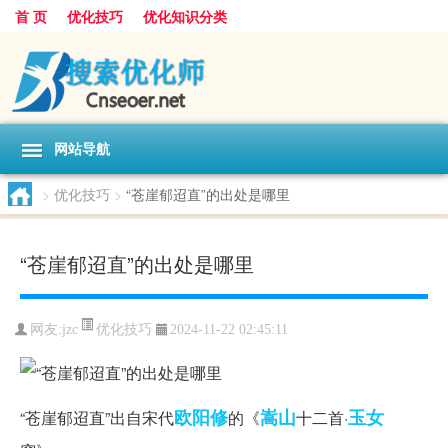
首 页
优化技巧
优化知识分类
网站导航
>
优化技巧
>
“苍崖郁迢直”的出处是哪里
“苍崖郁迢直”的出处是哪里
优化技巧
网友:
jzc
2024-11-22 02:45:11
欧阳修
嵩山
玉女
“苍崖郁迢直”出自宋代
的《
十二首·