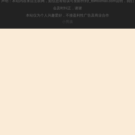
声明：本站内容来自互联网，如信息有错误可发邮件到f_fb#foxmail.com说明，我们
会及时纠正，谢谢
本站仅为个人兴趣爱好，不接盈利性广告及商业合作
小男孩