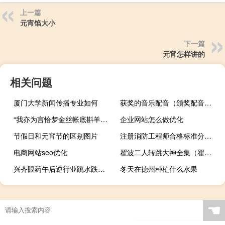
上一篇
元宵馅大小
下一篇
元宵怎样讲的
相关问题
厦门大学新闻传播专业如何
获奖的音乐配音（颁奖配音用什么歌曲）
“我亦为言恰梦金丝帐底斟羊羔”的出处是哪里
企业网站怎么做优化
节假日和元宵节的区别图片
注册消防工程师合格标准分数线是多少
电商网站seo优化
翟波二人转跳大神全集（翟波）
兴齐眼药午后逆行业跳水跌超8%成交量开始放大
冬天在德州种植什么水果
☚