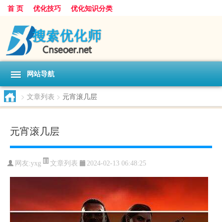
首 页
优化技巧
优化知识分类
网站导航
>
文章列表
>
元宵滚几层
元宵滚几层
文章列表
网友:
yxg
2024-02-13 06:48:25