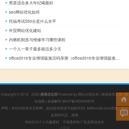
黑茶适合多大年纪喝最好
seo网站优化如何
托福考试550分是什么水平
外贸网站优化建站
内燃机制造与维修学习哪些课程
一个人一辈子最多能活多少天
office2016专业增强版激活码亲测（office2016专业增强版激活码）
Copyright © 2012 - 2026
搜索优化师
Powered by
网站分类目录
|
精选推荐文章
|
网
站地图
|
疑难解答
陕ICP备05009492号
声明：本站内容来自互联网，如信息有错误可发邮件到f_fb#foxmail.com说明，我们
会及时纠正，谢谢
本站仅为个人兴趣爱好，不接盈利性广告及商业合作
小男孩