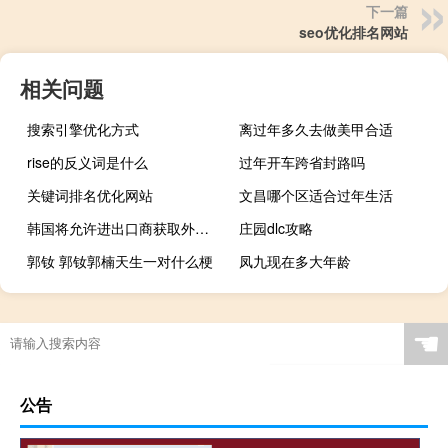
下一篇
seo优化排名网站
相关问题
搜索引擎优化方式
离过年多久去做美甲合适
rise的反义词是什么
过年开车跨省封路吗
关键词排名优化网站
文昌哪个区适合过年生活
韩国将允许进出口商获取外汇实时报价
庄园dlc攻略
郭钕 郭钕郭楠天生一对什么梗
凤九现在多大年龄
☚
公告