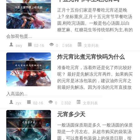
正月十五你们家是早餐吃元宵还是晚
上? 坐标重庆,正月十五元宵节早餐吃汤
圆,刚吃完汤圆。一般是包心汤圆,以白
糖芝麻、红糖花生等传统馅料为主,有的
会加荷包蛋...
swy
02-16
0
958
文章列表
炸元宵比煮元宵快吗为什么
准备吃元宵，冻着炸还是化了炸比较好
呢？ 最好是先解冻元宵再炸。如果购买
的元宵是冰冻包装的，建议油炸元宵之
前最好先解冻。因为冷冻的元宵直接放
入高温的...
zyx
02-16
0
332
文章列表
元宵多少天
一般汤圆保质期是多久 一般汤圆的保质
期是一个月左右。从超市购买的袋装汤
圆，可以查看包装袋上的保质日期，按