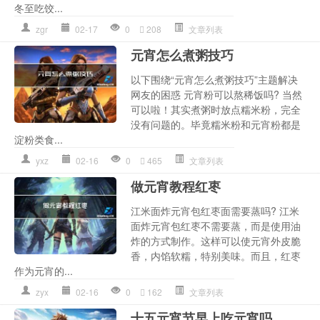
冬至吃饺...
zgr
02-17
0
208
文章列表
元宵怎么煮粥技巧
以下围绕“元宵怎么煮粥技巧”主题解决
网友的困惑 元宵粉可以熬稀饭吗? 当然
可以啦！其实煮粥时放点糯米粉，完全
没有问题的。毕竟糯米粉和元宵粉都是
淀粉类食...
yxz
02-16
0
465
文章列表
做元宵教程红枣
江米面炸元宵包红枣面需要蒸吗? 江米
面炸元宵包红枣不需要蒸，而是使用油
炸的方式制作。这样可以使元宵外皮脆
香，内馅软糯，特别美味。而且，红枣
作为元宵的...
zyx
02-16
0
162
文章列表
十五元宵节早上吃元宵吗