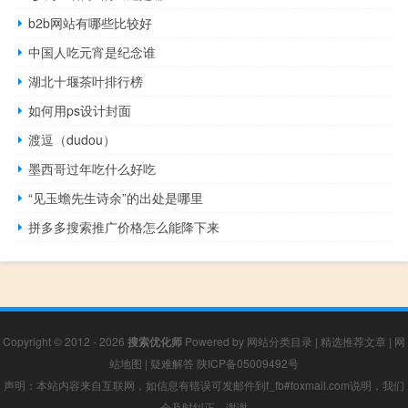
b2b网站有哪些比较好
中国人吃元宵是纪念谁
湖北十堰茶叶排行榜
如何用ps设计封面
渡逗（dudou）
墨西哥过年吃什么好吃
“见玉蟾先生诗余”的出处是哪里
拼多多搜索推广价格怎么能降下来
Copyright © 2012 - 2026
搜索优化师
Powered by
网站分类目录
|
精选推荐文章
|
网
站地图
|
疑难解答
陕ICP备05009492号
声明：本站内容来自互联网，如信息有错误可发邮件到f_fb#foxmail.com说明，我们
会及时纠正，谢谢