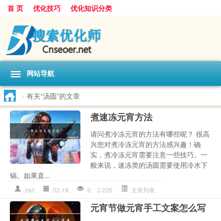
首 页
优化技巧
优化知识分类
网站导航
>
有关“汤圆”的文章
煮速冻元宵方法
请问煮冷冻元宵的方法有哪些呢？ 很高
兴您对煮冷冻元宵的方法感兴趣！确
实，煮冷冻元宵需要注意一些技巧。一
般来说，速冻类的汤圆需要使用冷水下
锅。如果直...
zsd
02-18
0
226
文章列表
元宵节做元宵手工文案怎么写