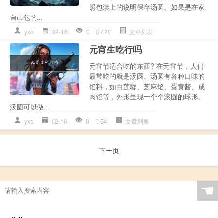
照包装上的说明保存汤圆。如果是在家
自己包的...
yxd
02-16
0
420
文章列表
元宵生吃行吗
元宵节适合吃的东西? 在元宵节，人们
最常吃的就是汤圆。汤圆有各种口味的
馅料，如白莲蓉、芝麻馅、蛋黄酱、咸
肉馅等，外形呈现一个个滚圆的球形。
汤圆可以做...
yxs
02-16
0
54
文章列表
下一页
☚