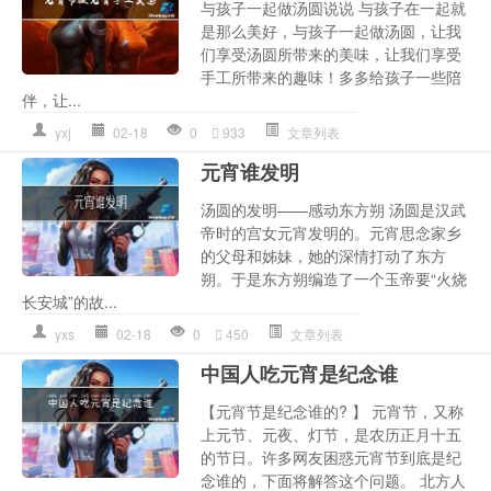
与孩子一起做汤圆说说 与孩子在一起就
是那么美好，与孩子一起做汤圆，让我
们享受汤圆所带来的美味，让我们享受
手工所带来的趣味！多多给孩子一些陪
伴，让...
yxj
02-18
0
933
文章列表
元宵谁发明
汤圆的发明——感动东方朔 汤圆是汉武
帝时的宫女元宵发明的。元宵思念家乡
的父母和姊妹，她的深情打动了东方
朔。于是东方朔编造了一个玉帝要“火烧
长安城”的故...
yxs
02-18
0
450
文章列表
中国人吃元宵是纪念谁
【元宵节是纪念谁的? 】 元宵节，又称
上元节、元夜、灯节，是农历正月十五
的节日。许多网友困惑元宵节到底是纪
念谁的，下面将解答这个问题。 北方人