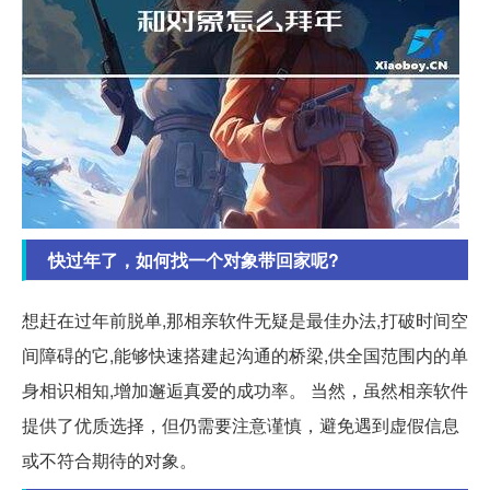
快过年了，如何找一个对象带回家呢?
想赶在过年前脱单,那相亲软件无疑是最佳办法,打破时间空
间障碍的它,能够快速搭建起沟通的桥梁,供全国范围内的单
身相识相知,增加邂逅真爱的成功率。 当然，虽然相亲软件
提供了优质选择，但仍需要注意谨慎，避免遇到虚假信息
或不符合期待的对象。