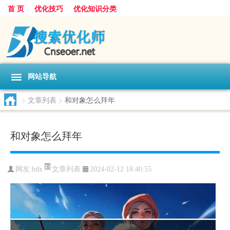
首 页
优化技巧
优化知识分类
网站导航
>
文章列表
>
和对象怎么拜年
和对象怎么拜年
文章列表
网友:
hdx
2024-02-12 18:40:55