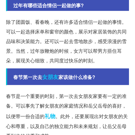
过年有哪些适合情侣一起做的事?
除了团圆饭、看春晚，还有许多适合情侣一起做的事情。
可以一起选择床单和窗帘的颜色，展示对家居装饰的共同
品味和决策能力。还可以一起去雪地散步，感受浪漫的雪
景。当然，过年放鞭炮的时候，女方可以帮男方捂住耳
朵，展现关心细致，共同度过快乐的时刻。
女朋友
春节第一次去
家该做什么准备?
春节是一个重要的时刻，第一次去女朋友家要有一定的准
备。可以事先了解女朋友的家庭情况和岳父岳母的喜好，
礼物
以便带一份合适的
。此外，还要展现出对女朋友的关
心和尊重，以及自己的独立能力和未来规划，让岳父岳母