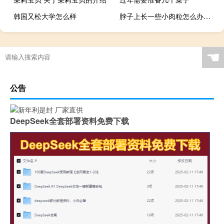
韩国又松大学怎么样
脖子上长一些小肉粒怎么办（脖子上长小肉粒应该怎么办）
☚
公告
DeepSeek全套部署资料免费下载