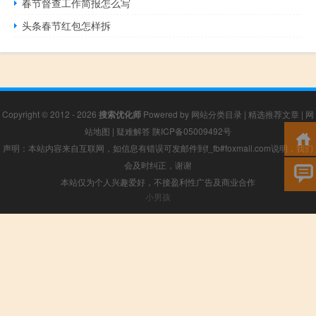
春节督查工作简报怎么写
头条春节红包怎样拆
Copyright © 2012 - 2026
搜索优化师
Powered by
网站分类目录
|
精选推荐文章
|
网
站地图
|
疑难解答
陕ICP备05009492号
声明：本站内容来自互联网，如信息有错误可发邮件到f_fb#foxmail.com说明，我们
会及时纠正，谢谢
本站仅为个人兴趣爱好，不接盈利性广告及商业合作
小男孩