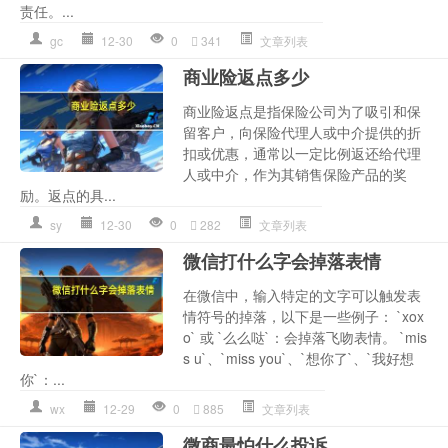
责任。...
gc
12-30
0
341
文章列表
商业险返点多少
商业险返点是指保险公司为了吸引和保
留客户，向保险代理人或中介提供的折
扣或优惠，通常以一定比例返还给代理
人或中介，作为其销售保险产品的奖
励。返点的具...
sy
12-30
0
282
文章列表
微信打什么字会掉落表情
在微信中，输入特定的文字可以触发表
情符号的掉落，以下是一些例子： `xox
o` 或 `么么哒`：会掉落飞吻表情。 `mis
s u`、`miss you`、`想你了`、`我好想
你`：...
wx
12-29
0
885
文章列表
微商最怕什么投诉