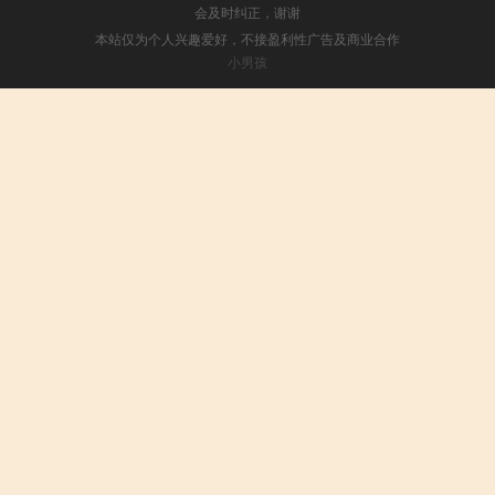
会及时纠正，谢谢
本站仅为个人兴趣爱好，不接盈利性广告及商业合作
小男孩