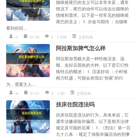
猫咪摇尾巴的含义可以非常丰富，通常
情况下，尾巴的动作可以传达出猫咪的
情绪和需求。以下是一些常见的猫咪摇
尾巴的含义： 1. 兴奋与期待 ：当猫咪
看到你回...
xl
01-06
0
638
文章列表
阿拉斯加脾气怎么样
阿拉斯加雪橇犬是一种性格活泼、温
顺、友好且固执的犬种。以下是它们性
格特点的概述： 1. 活泼好动 ：小时候
精力旺盛，可能会表现出“拆家”的行
为，需要主人...
al
01-01
0
80
文章列表
挂床住院违法吗
挂床住院是违法的行为，具体来说，它
通常涉嫌保险诈骗罪。以下是相关法律
规定及可能的后果： 1. 《刑法》第一百
九十八条 ：规定了保险诈骗活动的刑事