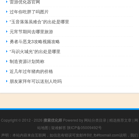
雷游优化器官网
过年你吃胖了吗图片
“玉音落落虽难合”的出处是哪里
元宵节期间去哪里旅游
勇者斗恶龙3攻略视频攻略
“马识火城光”的出处是哪里
制造资源计划简称
近几年过年猪肉的价格
朋友家拜年可以送别人吃吗
Copyright © 2012 - 2026
搜索优化师
Powered by
网站分类目录
|
精选推荐文章
|
网
站地图
|
疑难解答
陕ICP备05009492号
声明：本站内容来自互联网，如信息有错误可发邮件到f_fb#foxmail.com说明，我们