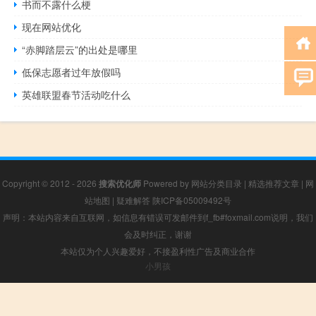
书而不露什么梗
现在网站优化
“赤脚踏层云”的出处是哪里
低保志愿者过年放假吗
英雄联盟春节活动吃什么
Copyright © 2012 - 2026
搜索优化师
Powered by
网站分类目录
|
精选推荐文章
|
网
站地图
|
疑难解答
陕ICP备05009492号
声明：本站内容来自互联网，如信息有错误可发邮件到f_fb#foxmail.com说明，我们
会及时纠正，谢谢
本站仅为个人兴趣爱好，不接盈利性广告及商业合作
小男孩