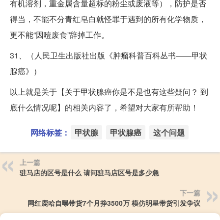
有机溶剂，重金属含量超标的粉尘或废液等），防护是否
得当，不能不分青红皂白就怪罪于遇到的所有化学物质，
更不能“因噎废食”辞掉工作。
31、（人民卫生出版社出版《肿瘤科普百科丛书——甲状
腺癌》）
以上就是关于【关于甲状腺癌你是不是也有这些疑问？ 到
底什么情况呢】的相关内容了，希望对大家有所帮助！
网络标签：
甲状腺
甲状腺癌
这个问题
上一篇
驻马店的区号是什么 请问驻马店区号是多少急
下一篇
网红鹿哈自曝带货7个月挣3500万 模仿明星带货引发争议