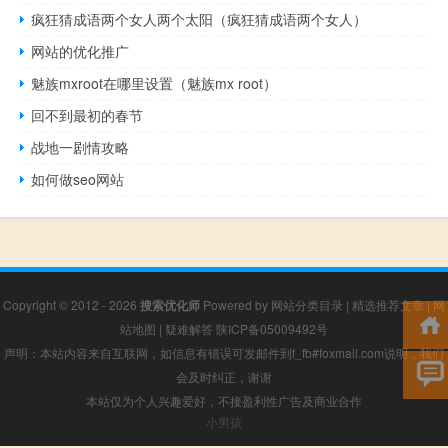
疯狂猜成语两个女人两个太阳（疯狂猜成语两个女人）
网站的优化推广
魅族mxroot在哪里设置（魅族mx root）
回不到最初的春节
战地一剧情攻略
如何做seo网站
Copyright © 2012 - 2026
搜索优化师
Powered by
网站分类目录
|
精选推荐文章
|
网
站地图
|
疑难解答
陕ICP备05009492号
声明：本站内容来自互联网，如信息有错误可发邮件到f_fb#foxmail.com说明，我们
会及时纠正，谢谢
本站仅为个人兴趣爱好，不接盈利性广告及商业合作
小男孩