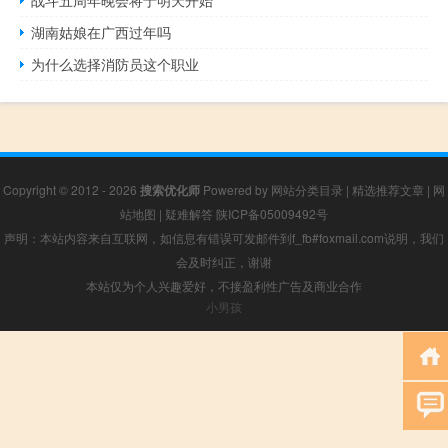
战斗五周年晚会将于明天开始
湖南姑娘在广西过年吗
为什么选择消防员这个职业
Copyright © 2012 - 2026
搜索优化师
Powered by
网站分类目录
|
精选推荐文章
|
网
站地图
|
疑难解答
陕ICP备05009492号
声明：本站内容来自互联网，如信息有错误可发邮件到f_fb#foxmail.com说明，我们
会及时纠正，谢谢
本站仅为个人兴趣爱好，不接盈利性广告及商业合作
小男孩