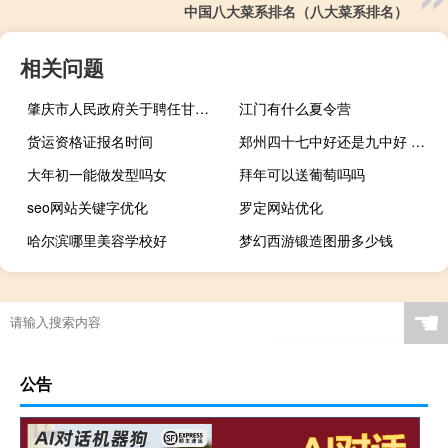
中国八大菜系排名（八大菜系排名）
相关问题
肇庆市人民政府关于聘任甘永昌等12名同志为第一批市政府督查专员的通知(关于肇庆市人民政府关于聘任甘永昌等12名同志为第一批市政府督查专员的通知简述)
江门有什么夏令营
货运资格证报名时间
郑州四十七中好还是九中好 郑州四十七中分校
大年初一能做发型吗女
拜年可以送葡萄吗吗
seo网站关键字优化
罗定网站优化
哈尔滨哪里美容学校好
梦幻西游锻造图册多少钱
☚
公告