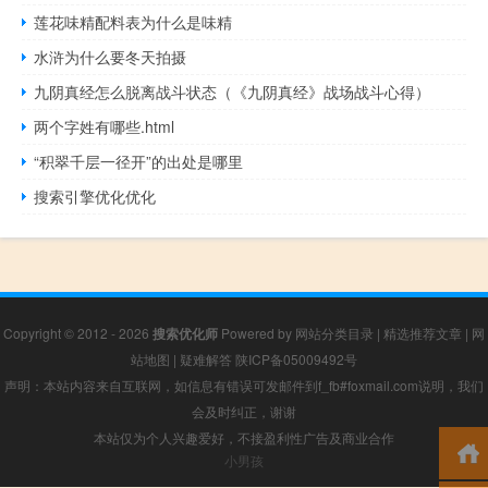
莲花味精配料表为什么是味精
水浒为什么要冬天拍摄
九阴真经怎么脱离战斗状态（《九阴真经》战场战斗心得）
两个字姓有哪些.html
“积翠千层一径开”的出处是哪里
搜索引擎优化优化
Copyright © 2012 - 2026
搜索优化师
Powered by
网站分类目录
|
精选推荐文章
|
网
站地图
|
疑难解答
陕ICP备05009492号
声明：本站内容来自互联网，如信息有错误可发邮件到f_fb#foxmail.com说明，我们
会及时纠正，谢谢
本站仅为个人兴趣爱好，不接盈利性广告及商业合作
小男孩