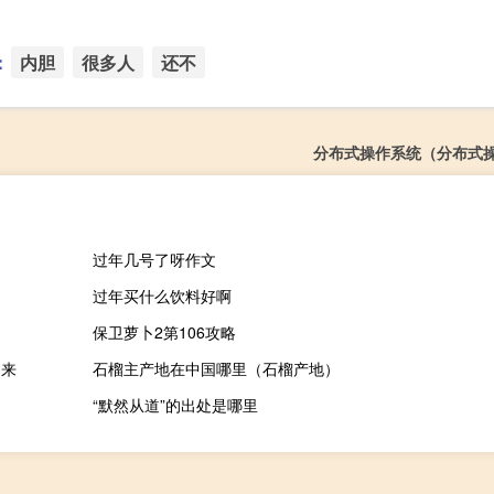
：
内胆
很多人
还不
分布式操作系统（分布式
过年几号了呀作文
过年买什么饮料好啊
保卫萝卜2第106攻略
起来
石榴主产地在中国哪里（石榴产地）
“默然从道”的出处是哪里