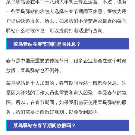
菜鸟驿站会在年二十八到大年初三停止运营。不过，也有
一些菜鸟驿站的承包人选择在春节期间不休息，继续为用
户提供快递服务。所以，如果我们不清楚离家最近的菜鸟
驿站什么时候休息，可以提前打电话进行查询。
菜鸟驿站在春节期间是否休息？
春节是中国最重要的传统节日，很多企业都会在这个时候
放假，菜鸟驿站也不例外。
菜鸟驿站是个人加盟的，春节期间驿站一般都会休息。这
是因为驿站的工作人员也需要和家人团聚、享受春节的氛
围。所以，在春节期间，如果我们需要使用菜鸟驿站的服
务，我们需要提前做好规划，以免受到影响。
菜鸟驿站在春节期间放假吗？