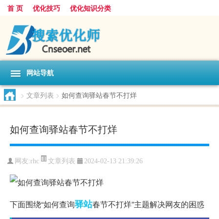
首 页
优化技巧
优化知识分类
网站导航
>
文章列表
>
如何查询驿站春节不打烊
如何查询驿站春节不打烊
文章列表
网友:
rhc
2024-02-13 21:39:26
驿站
下面围绕“如何查询
春节不打烊”主题解决网友的困惑