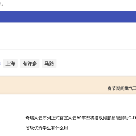
游。
：
：
上海
有许多
马路
春节期间燃气
奇瑞风云序列正式官宣风云A9车型将搭载鲲鹏超能混动C-D
省级优秀学生有什么用