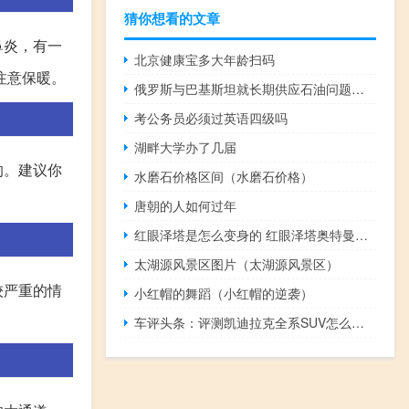
猜你想看的文章
鼻炎，有一
北京健康宝多大年龄扫码
注意保暖。
俄罗斯与巴基斯坦就长期供应石油问题进行讨论 谈判仍在继续
考公务员必须过英语四级吗
湖畔大学办了几届
的。建议你
水磨石价格区间（水磨石价格）
唐朝的人如何过年
红眼泽塔是怎么变身的 红眼泽塔奥特曼怎么画
太湖源风景区图片（太湖源风景区）
较严重的情
小红帽的舞蹈（小红帽的逆袭）
车评头条：评测凯迪拉克全系SUV怎么样及奇瑞瑞虎e多少钱