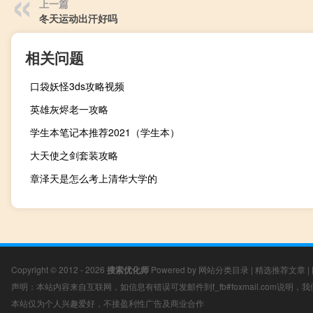
上一篇
冬天运动出汗好吗
相关问题
口袋妖怪3ds攻略视频
英雄灰烬老一攻略
学生本笔记本推荐2021（学生本）
大天使之剑套装攻略
章泽天是怎么考上清华大学的
Copyright © 2012 - 2026
搜索优化师
Powered by
网站分类目录
|
精选推荐文章
|
声明：本站内容来自互联网，如信息有错误可发邮件到f_fb#foxmail.com说明
本站仅为个人兴趣爱好，不接盈利性广告及商业合作