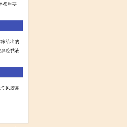
是很重要
学家给出的
致鼻腔黏液
效伤风胶囊