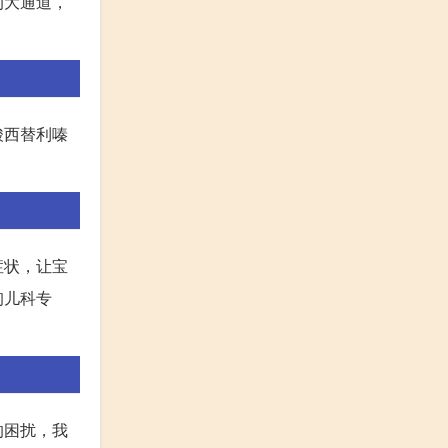
的大通道，
酸西替利嗪
症状，让宝
询儿科专
的困扰，我