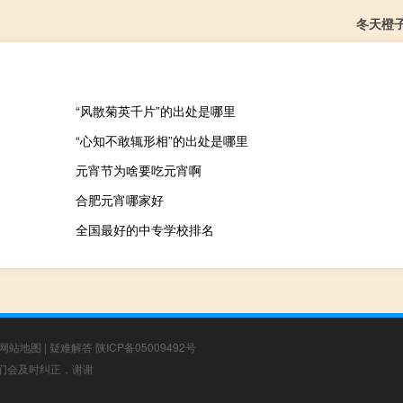
冬天橙
“风散菊英千片”的出处是哪里
“心知不敢辄形相”的出处是哪里
元宵节为啥要吃元宵啊
合肥元宵哪家好
全国最好的中专学校排名
网站地图
|
疑难解答
陕ICP备05009492号
，我们会及时纠正，谢谢