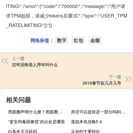
ITING\",\"error\":{\"code\":\"700002\",\"message\":\"用户请
求TPM超限，请减少tokens后重试\",\"type\":\"USER_TPM
_RATELIMITING\"}}"}}
网络标签：
数字
红包
金额
上一篇
过年没给老人拜年叫什么
下一篇
2019春节在几月几号
相关问题
黑眼圈声明什么梗？黑眼圈声明是什么意思什么梗
房贷可以提前还一部分吗利息怎么算（房贷可以提前还一部分）
“宴安鸩毒因奢惑”的出处是哪里
逃脱本色攻略5 4
白条冬天活跃吗
众创的主要特征