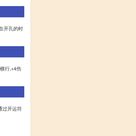
友在开孔的时
横行,+4伤
通过开运符