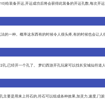
1,10)给装备开运,开运成功后将会获得此装备的开运孔数,每次开
率玩法的一种。概率这东西有的时候令人很头疼,有的时候也会让人
打2孔,已经开一个孔了。 梦幻西游开孔玩家可以找长安城仙符道
,孔主要是用来上符石的,符石可以组成各种效果,加灵力,速度,门派