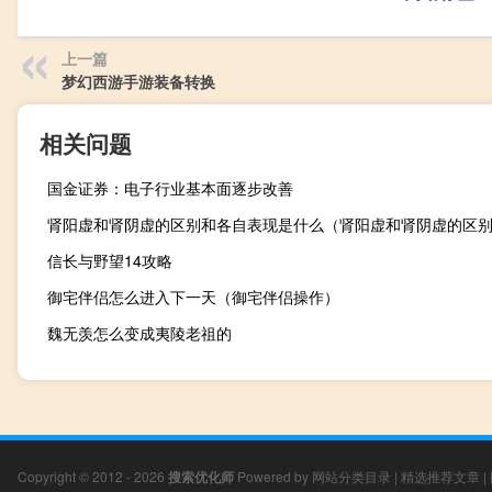
上一篇
梦幻西游手游装备转换
相关问题
国金证券：电子行业基本面逐步改善
肾阳虚和肾阴虚的区别和各自表现是什么（肾阳虚和肾阴虚的区
信长与野望14攻略
御宅伴侣怎么进入下一天（御宅伴侣操作）
魏无羡怎么变成夷陵老祖的
Copyright © 2012 - 2026
搜索优化师
Powered by
网站分类目录
|
精选推荐文章
|