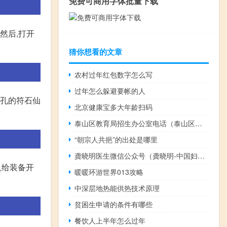
免费可商用字体批量下载
然后,打开
猜你想看的文章
农村过年红包数字怎么写
过年怎么躲避要帐的人
开孔的符石仙
北京健康宝多大年龄扫码
泰山区教育局招生办公室电话（泰山区教育局招生办）
“朝宗人共挹”的出处是哪里
龚晓明医生微信公众号（龚晓明-中国妇产科网创始人）
人给装备开
暖暖环游世界013攻略
中深层地热能供热技术原理
贫困生申请的条件有哪些
餐饮人上半年怎么过年