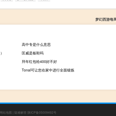
梦幻西游每
高中专是什么意思
别）
匡威是板鞋吗
拜年红包给400好不好
Tonal可让您在家中进行全面锻炼
网站地图
|
疑难解答
陕ICP备05009492号