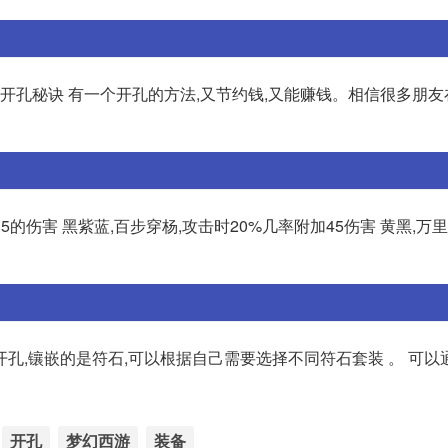
备开孔秘诀 有一个开孔的方法,又节约钱,又能赚钱。相信很多朋
的伤害 黑紫蓝,百步穿杨,攻击时20%几率附加45伤害 黄黑,万里
孔,镶嵌的是符石,可以根据自己需要选择不同符石套装 。 可以
开孔
梦幻西游
装备