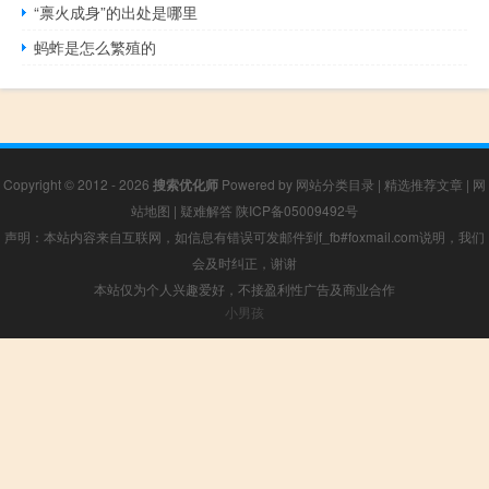
“禀火成身”的出处是哪里
蚂蚱是怎么繁殖的
Copyright © 2012 - 2026
搜索优化师
Powered by
网站分类目录
|
精选推荐文章
|
网
站地图
|
疑难解答
陕ICP备05009492号
声明：本站内容来自互联网，如信息有错误可发邮件到f_fb#foxmail.com说明，我们
会及时纠正，谢谢
本站仅为个人兴趣爱好，不接盈利性广告及商业合作
小男孩