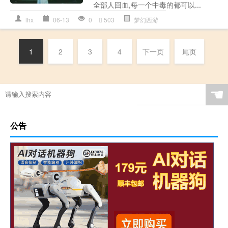
全部人回血,每一个中毒的都可以...
lhx
06-13
0
503
梦幻西游
1
2
3
4
下一页
尾页
☚
公告