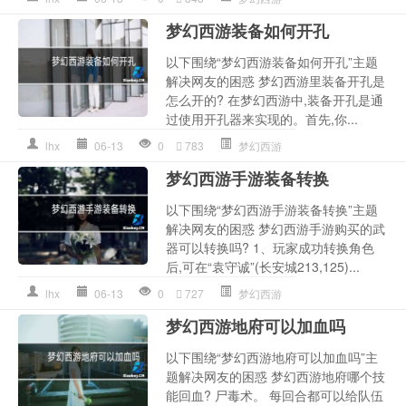
梦幻西游装备如何开孔
以下围绕“梦幻西游装备如何开孔”主题
解决网友的困惑 梦幻西游里装备开孔是
怎么开的? 在梦幻西游中,装备开孔是通
过使用开孔器来实现的。首先,你...
lhx
06-13
0
783
梦幻西游
梦幻西游手游装备转换
以下围绕“梦幻西游手游装备转换”主题
解决网友的困惑 梦幻西游手游购买的武
器可以转换吗? 1、玩家成功转换角色
后,可在“袁守诚”(长安城213,125)...
lhx
06-13
0
727
梦幻西游
梦幻西游地府可以加血吗
以下围绕“梦幻西游地府可以加血吗”主
题解决网友的困惑 梦幻西游地府哪个技
能回血? 尸毒术。 每回合都可以给队伍