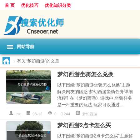
首 页
优化技巧
优化知识分类
网站导航
>
有关“梦幻西游”的文章
梦幻西游坐骑怎么兑换
以下围绕“梦幻西游坐骑怎么兑换”主题
解决网友的困惑 梦幻西游坐骑任务详细
流程? 在《梦幻西游》游戏中,坐骑任务
是一种重要的玩法,玩家可以通过...
lhx
06-13
0
244
梦幻西游
梦幻西游2点卡怎么买
以下围绕“梦幻西游2点卡怎么买”主题解