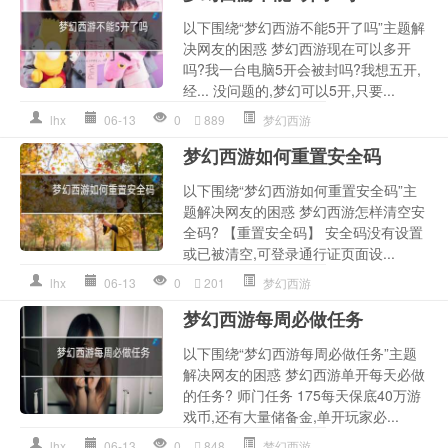
以下围绕“梦幻西游不能5开了吗”主题解
决网友的困惑 梦幻西游现在可以多开
吗?我一台电脑5开会被封吗?我想五开,
经... 没问题的,梦幻可以5开,只要...
lhx
06-13
0
889
梦幻西游
梦幻西游如何重置安全码
以下围绕“梦幻西游如何重置安全码”主
题解决网友的困惑 梦幻西游怎样清空安
全码? 【重置安全码】 安全码没有设置
或已被清空,可登录通行证页面设...
lhx
06-13
0
201
梦幻西游
梦幻西游每周必做任务
以下围绕“梦幻西游每周必做任务”主题
解决网友的困惑 梦幻西游单开每天必做
的任务? 师门任务 175每天保底40万游
戏币,还有大量储备金,单开玩家必...
lhx
06-13
0
848
梦幻西游