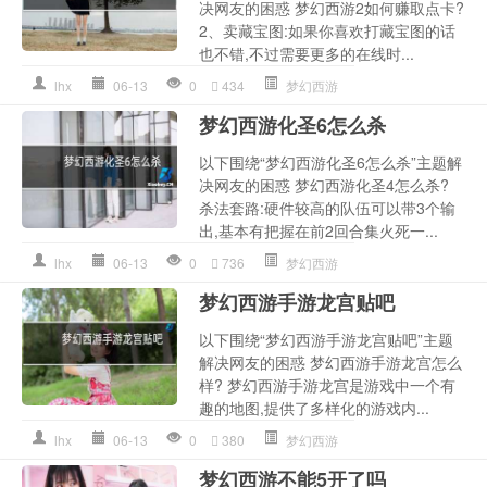
决网友的困惑 梦幻西游2如何赚取点卡?
2、卖藏宝图:如果你喜欢打藏宝图的话
也不错,不过需要更多的在线时...
lhx
06-13
0
434
梦幻西游
梦幻西游化圣6怎么杀
以下围绕“梦幻西游化圣6怎么杀”主题解
决网友的困惑 梦幻西游化圣4怎么杀?
杀法套路:硬件较高的队伍可以带3个输
出,基本有把握在前2回合集火死一...
lhx
06-13
0
736
梦幻西游
梦幻西游手游龙宫贴吧
以下围绕“梦幻西游手游龙宫贴吧”主题
解决网友的困惑 梦幻西游手游龙宫怎么
样? 梦幻西游手游龙宫是游戏中一个有
趣的地图,提供了多样化的游戏内...
lhx
06-13
0
380
梦幻西游
梦幻西游不能5开了吗