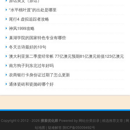
原话英文（原话）
“水平桃叶渡”的出处是哪里
尾行4 虚拟追踪者攻略
神风1999攻略
巢湖学院的国家特色专业有哪些
冬天古诗最好的10句
澳大利亚第二季度经常帐 77亿澳元预期81亿澳元前值123亿澳元
南方狗子到东北过年好吗
农商银行卡身份证过期了怎么更新
通体瓷砖和瓷抛砖哪个好
Copyright © 2012 - 2026
搜索优化师
Powered by
网站分类目录
|
精选推荐文章
|
网
站地图
|
疑难解答
陕ICP备05009492号