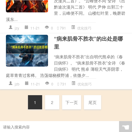
次漫兴二首》。 “云峰便不同”全诗 《出
黔途次漫兴二首》 明代 尹伸 出郭三十
里，云峰便不同。 山楼红叶里，晚磬碧
溪东...
jzy
11-21
0
791
优化技巧
“病来肌骨不胜衣”的出处是哪
里
“病来肌骨不胜衣”出自明代熊卓的《春
日病怀》。 “病来肌骨不胜衣”全诗 《春
日病怀》 明代 熊卓 薄暄天气弄阴霏，
庭草青青过客稀。 浩荡烟桡横野浦，依微夕...
jzb
11-21
0
731
优化技巧
1
2
下一页
尾页
☚