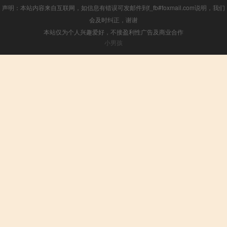
声明：本站内容来自互联网，如信息有错误可发邮件到f_fb#foxmail.com说明，我们
会及时纠正，谢谢
本站仅为个人兴趣爱好，不接盈利性广告及商业合作
小男孩