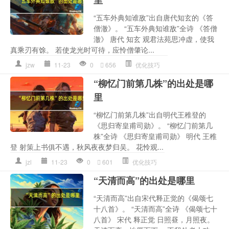
里
“五车外典知谁敌”出自唐代知玄的《答
僧澈》。 “五车外典知谁敌”全诗 《答僧
澈》 唐代 知玄 观君法苑思冲虚，使我
真乘刃有馀。 若使龙光时可待，应怜僧肇论...
jzw
11-23
0
656
优化技巧
“柳忆门前第几株”的出处是哪
里
“柳忆门前第几株”出自明代王稚登的
《思归寄皇甫司勋》。 “柳忆门前第几
株”全诗 《思归寄皇甫司勋》 明代 王稚
登 射策上书俱不遇，秋风夜夜梦归吴。 花怜观...
jzl
11-23
0
601
优化技巧
“天清而高”的出处是哪里
“天清而高”出自宋代释正觉的《偈颂七
十八首》。 “天清而高”全诗 《偈颂七十
八首》 宋代 释正觉 日照昼，月照夜。