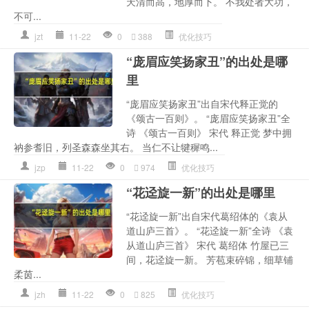
天清而高，地厚而下。 不我处者大功，
不可...
jzt
11-22
0
388
优化技巧
“庞眉应笑扬家丑”的出处是哪
里
“庞眉应笑扬家丑”出自宋代释正觉的
《颂古一百则》。 “庞眉应笑扬家丑”全
诗 《颂古一百则》 宋代 释正觉 梦中拥
衲参耆旧，列圣森森坐其右。 当仁不让犍穉鸣...
jzp
11-22
0
974
优化技巧
“花迳旋一新”的出处是哪里
“花迳旋一新”出自宋代葛绍体的《袁从
道山庐三首》。 “花迳旋一新”全诗 《袁
从道山庐三首》 宋代 葛绍体 竹屋已三
间，花迳旋一新。 芳苞束碎锦，细草铺
柔茵...
jzh
11-22
0
825
优化技巧