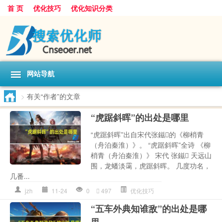
首 页
优化技巧
优化知识分类
网站导航
>
有关“作者”的文章
“虎踞斜晖”的出处是哪里
“虎踞斜晖”出自宋代张鎡的《柳梢青
（舟泊秦淮）》。 “虎踞斜晖”全诗 《柳
梢青（舟泊秦淮）》 宋代 张鎡 天远山
围，龙蟠淡霭，虎踞斜晖。 几度功名，
几番...
jzh
11-24
0
497
优化技巧
“五车外典知谁敌”的出处是哪