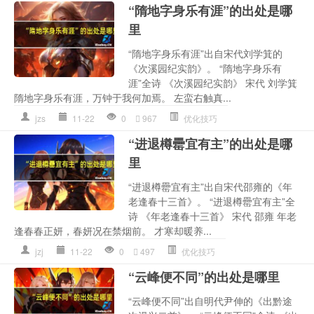
“隋地字身乐有涯”的出处是哪
里
“隋地字身乐有涯”出自宋代刘学箕的
《次溪园纪实韵》。 “隋地字身乐有
涯”全诗 《次溪园纪实韵》 宋代 刘学箕
隋地字身乐有涯，万钟于我何加焉。 左蛮右触真...
jzs
11-22
0
967
优化技巧
“进退樽罍宜有主”的出处是哪
里
“进退樽罍宜有主”出自宋代邵雍的《年
老逢春十三首》。 “进退樽罍宜有主”全
诗 《年老逢春十三首》 宋代 邵雍 年老
逢春春正妍，春妍况在禁烟前。 才寒却暖养...
jzj
11-22
0
497
优化技巧
“云峰便不同”的出处是哪里
“云峰便不同”出自明代尹伸的《出黔途