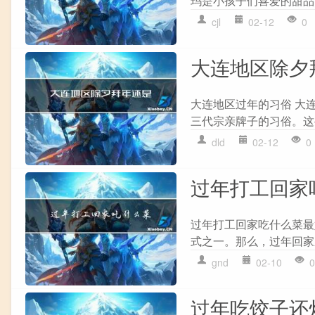
玛是小孩子们喜爱的甜品
cjl
02-12
0
大连地区除夕
大连地区过年的习俗 大
三代宗亲牌子的习俗。这
dld
02-12
0
过年打工回家
过年打工回家吃什么菜最
式之一。那么，过年回家应
gnd
02-10
0
过年吃饺子还