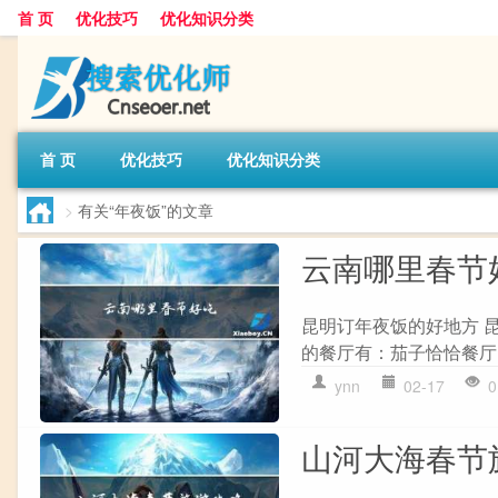
首 页
优化技巧
优化知识分类
首 页
优化技巧
优化知识分类
>
有关“年夜饭”的文章
云南哪里春节
昆明订年夜饭的好地方 
的餐厅有：茄子恰恰餐厅。
ynn
02-17
0
山河大海春节