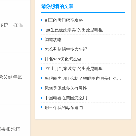
猜你想看的文章
剑三的唐门密室攻略
传统。在温
“虽生已被姚崇卖”的出处是哪里
闻道攻略
怎么判别蜗牛多大年纪
排名seo优化怎么做
“钟山月到东城有”的出处是哪里
觉又到年底
黑眼圈声明什么梗？黑眼圈声明是什么意思什么梗
绿幽灵佩戴多久有灵性
中国电器在美国怎么用
用三个我的母亲造句
糖果和沙琪