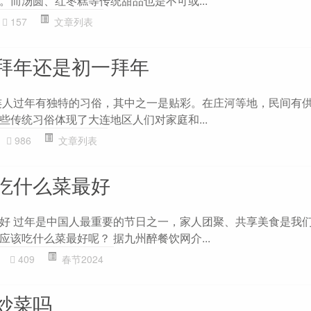
。而汤圆、红枣糕等传统甜品也是不可或...
157
文章列表
拜年还是初一拜年
连人过年有独特的习俗，其中之一是贴彩。在庄河等地，民间有
些传统习俗体现了大连地区人们对家庭和...
986
文章列表
吃什么菜最好
好 过年是中国人最重要的节日之一，家人团聚、共享美食是我
该吃什么菜最好呢？ 据九州醉餐饮网介...
409
春节2024
炒菜吗