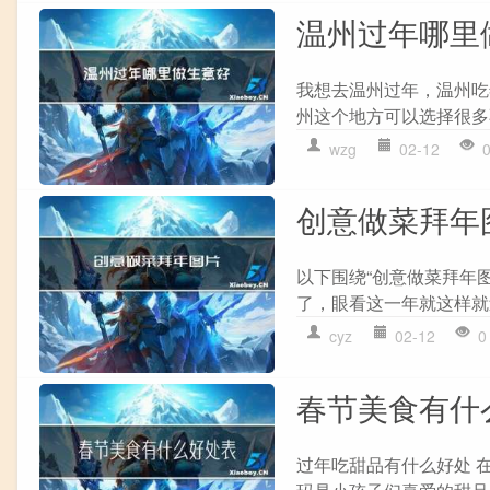
温州过年哪里
我想去温州过年，温州吃
州这个地方可以选择很多
wzg
02-12
创意做菜拜年
以下围绕“创意做菜拜年
了，眼看这一年就这样就
cyz
02-12
0
春节美食有什
过年吃甜品有什么好处 