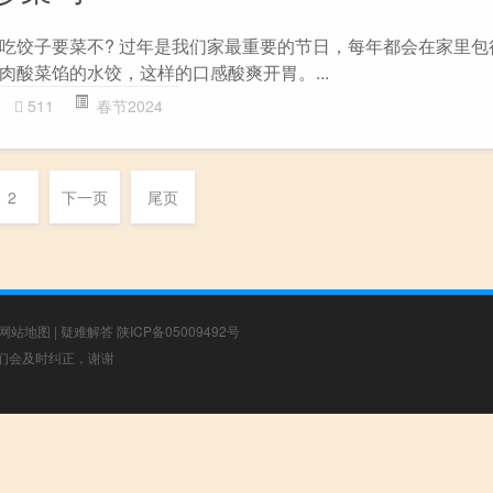
吃饺子要菜不? 过年是我们家最重要的节日，每年都会在家里包
肉酸菜馅的水饺，这样的口感酸爽开胃。...
511
春节2024
2
下一页
尾页
网站地图
|
疑难解答
陕ICP备05009492号
，我们会及时纠正，谢谢