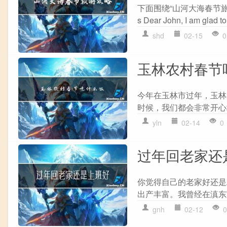
下面围绕“山河大海春节旅游攻略英文
s Dear John, I am glad to
shd
02-15
0
玉林农村春节
今年在玉林市过年，玉林
时候，我们都会非常开心
yln
02-14
0
过年回老家还
你觉得自己的老家好还是
出产丰富。我曾经在滇东
gnh
02-12
0