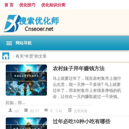
首 页
优化技巧
优化知识分类
网站导航
>
有关“年货”的文章
农村妹子拜年赚钱方法
马上就要过年了，现在农村集市上做什
么生意，能一天挣一千多块? 马上就要
过年了，而农村集市上有很多挣钱的机
会，让你在一天内赚取超过一千块钱。
比如，你...
ncl
02-17
0
41
文章列表
过年必吃10种小吃有哪些