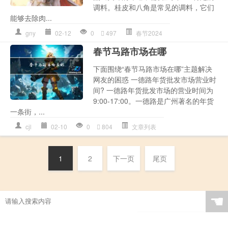
调料。桂皮和八角是常见的调料，它们
能够去除肉...
gny
02-12
0
497
春节2024
春节马路市场在哪
下面围绕“春节马路市场在哪”主题解决
网友的困惑 一德路年货批发市场营业时
间? 一德路年货批发市场的营业时间为
9:00-17:00。一德路是广州著名的年货
一条街，...
cjl
02-10
0
804
文章列表
1
2
下一页
尾页
☚