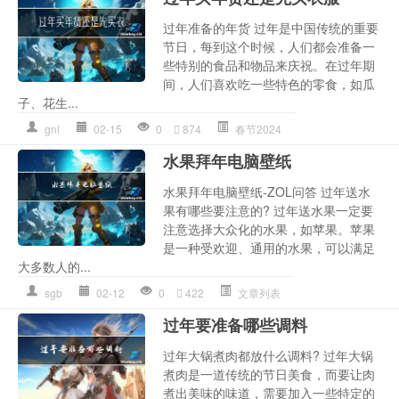
过年准备的年货 过年是中国传统的重要
节日，每到这个时候，人们都会准备一
些特别的食品和物品来庆祝。在过年期
间，人们喜欢吃一些特色的零食，如瓜
子、花生...
gnl
02-15
0
874
春节2024
水果拜年电脑壁纸
水果拜年电脑壁纸-ZOL问答 过年送水
果有哪些要注意的? 过年送水果一定要
注意选择大众化的水果，如苹果。苹果
是一种受欢迎、通用的水果，可以满足
大多数人的...
sgb
02-12
0
422
文章列表
过年要准备哪些调料
过年大锅煮肉都放什么调料? 过年大锅
煮肉是一道传统的节日美食，而要让肉
煮出美味的味道，需要加入一些特定的