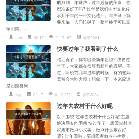
腊月到，年味浓，过年必备的美食，你
都准备好了吗? 过年是我们中华文化传
承几千年的一种文化遗产。年关马上就
要来临，人们忙碌了一整年终于可以回
家团圆。...
gnb
02-17
0
167
春节2024
快要过年了我看到了什么
临近春节，你有哪些新年愿望? 快要过
年了，大家都在盘算着新年的愿望。不
过，听说前几年过年的时候，有的爸妈
竟然会大吵大闹！想象一下，本来应该
是团圆喜庆...
kyg
02-17
0
273
春节2024
过年去农村干什么好呢
以下围绕“过年去农村干什么好呢”主题
解决网友的困惑 快过年了，想回农村老
家集市做点小买卖，做点什么东西好
呢? 过年回啦，要想回家做点小生意，