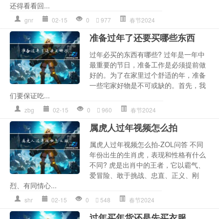
还得看看回...
gnr
02-15
0
977
春节2024
准备过年了还要买哪些东西
过年必买的东西有哪些? 过年是一年中
最重要的节日，准备工作是必须提前做
好的。为了在家里过个舒适的年，准备
一些宅家好物是不可或缺的。首先，我
们要保证吃...
zbg
02-15
0
960
春节2024
属虎人过年视频怎么拍
属虎人过年视频怎么拍-ZOL问答 不同
年份出生的生肖虎，表现和性格有什么
不同? 虎是出肖中的王者，它以霸气、
爱冒险、敢于挑战、忠直、正义、刚
烈、有同情心...
shr
02-15
0
548
春节2024
过年买年货还是先买衣服