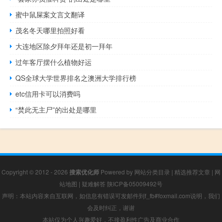
蜜中鼠屎案文言文翻译
茂名冬天哪里拍照好看
大连地区除夕拜年还是初一拜年
过年客厅摆什么植物好运
QS全球大学世界排名之澳洲大学排行榜
etc信用卡可以消费吗
“焚此无主尸”的出处是哪里
Copyright © 2012 - 2026
搜索优化师
Powered by
网站分类目录
|
精选推荐文章
|
网
站地图
|
疑难解答
陕ICP备05009492号
声明：本站内容来自互联网，如信息有错误可发邮件到f_fb#foxmail.com说明，我们
会及时纠正，谢谢
本站仅为个人兴趣爱好，不接盈利性广告及商业合作