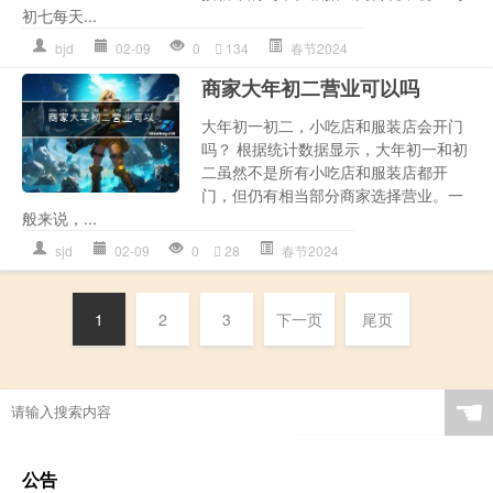
初七每天...
bjd
02-09
0
134
春节2024
商家大年初二营业可以吗
大年初一初二，小吃店和服装店会开门
吗？ 根据统计数据显示，大年初一和初
二虽然不是所有小吃店和服装店都开
门，但仍有相当部分商家选择营业。一
般来说，...
sjd
02-09
0
28
春节2024
1
2
3
下一页
尾页
☚
公告