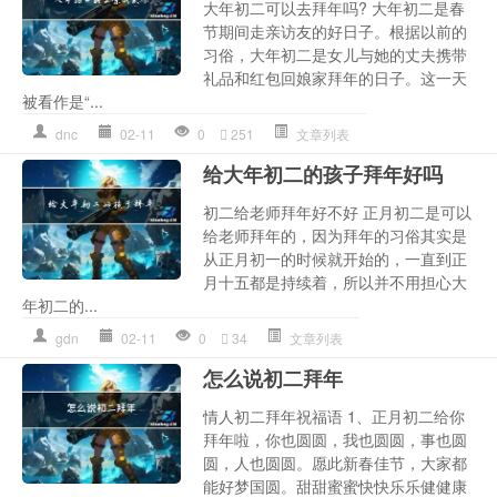
大年初二可以去拜年吗? 大年初二是春
节期间走亲访友的好日子。根据以前的
习俗，大年初二是女儿与她的丈夫携带
礼品和红包回娘家拜年的日子。这一天
被看作是“...
dnc
02-11
0
251
文章列表
给大年初二的孩子拜年好吗
初二给老师拜年好不好 正月初二是可以
给老师拜年的，因为拜年的习俗其实是
从正月初一的时候就开始的，一直到正
月十五都是持续着，所以并不用担心大
年初二的...
gdn
02-11
0
34
文章列表
怎么说初二拜年
情人初二拜年祝福语 1、正月初二给你
拜年啦，你也圆圆，我也圆圆，事也圆
圆，人也圆圆。愿此新春佳节，大家都
能好梦国圆。甜甜蜜蜜快快乐乐健健康