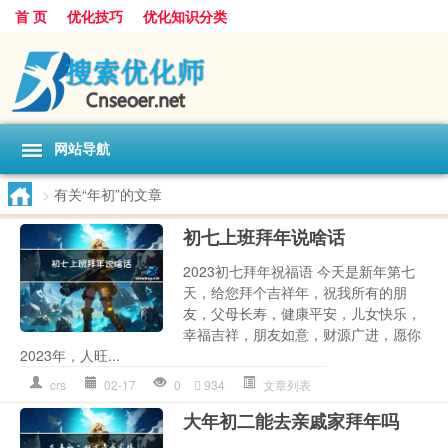
首 页
优化技巧
优化知识分类
网站导航
>
有关“年初”的文章
初七上班拜年说啥话
2023初七拜年祝福语 今天是新年第七
天，给您拜个吉祥年，祝我所有的朋
友，父母长寿，健康平安，儿女快乐，
幸福吉祥，朋友如意，财源广进，愿你
2023年，人旺...
crs
02-17
0
934
文章列表
大年初二能去亲戚家拜年吗