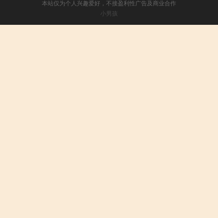
本站仅为个人兴趣爱好，不接盈利性广告及商业合作
小男孩