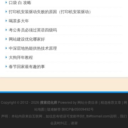
口袋 白 攻略
打印机安装驱动失败的原因（打印机安装驱动）
喝茶多大年
考公务员必须过英语四级吗
网站建设优化哪家好
中深层地热能供热技术原理
大狗拜年教程
春节回家最有趣的事
Copyright © 2012 - 2026
搜索优化师
Powered by
网站分类目录
|
精选推荐文章
|
网
站地图
|
疑难解答
陕ICP备05009492号
声明：本站内容来自互联网，如信息有错误可发邮件到f_fb#foxmail.com说明，我们
会及时纠正，谢谢