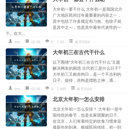
大年初一要干什么 大年初一是我国北方
广大地区民间过年最重要的内容之一，
其中包括了许多规定和习俗。包饺子就
是其中之一，也是其中最有代表性的一
个。在大...
dnc
02-09
0
92
春节2024
大年初三在古代干什么
以下围绕“大年初三在古代干什么”主题
解决网友的困惑 古代初三是什么日子?
大年初三又称赤狗日，是一个不吉利的
日子。据传，赤狗是熛怒之神，遇...
dnc
02-09
0
465
春节2024
北京大年初一怎么安排
北京大年初一怎么安排？ 大年初一是中
国传统的春节，也是全家团聚的日子。
在北京，人们有着特定的饮食习惯来迎
接新年的到来。根据民间传统，初一到