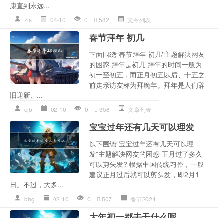
康直到永远...
zls
02-10
0
582
文章列表
春节拜年 初几
下面围绕“春节拜年 初几”主题解决网友
的困惑 拜年是初几 拜年的时间一般为
初一至初五，而正月初五以后、十五之
前走亲访友称为拜晚年。拜年是人们辞
旧迎新、...
cjb
02-10
0
358
文章列表
宝宝过年还有几天可以理发
以下围绕“宝宝过年还有几天可以理
发”主题解决网友的困惑 正月过了多久
可以剪头发? 根据中国传统习俗，一般
建议正月过后就可以剪头发，即2月1
日。不过，大多...
bbg
02-10
0
507
春节2024
大年初一都去干什么呢