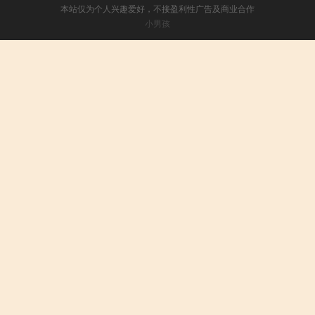
本站仅为个人兴趣爱好，不接盈利性广告及商业合作
小男孩