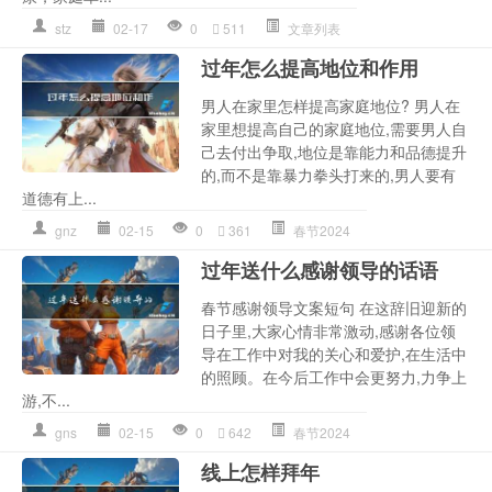
stz
02-17
0
511
文章列表
过年怎么提高地位和作用
男人在家里怎样提高家庭地位? 男人在
家里想提高自己的家庭地位,需要男人自
己去付出争取,地位是靠能力和品德提升
的,而不是靠暴力拳头打来的,男人要有
道德有上...
gnz
02-15
0
361
春节2024
过年送什么感谢领导的话语
春节感谢领导文案短句 在这辞旧迎新的
日子里,大家心情非常激动,感谢各位领
导在工作中对我的关心和爱护,在生活中
的照顾。在今后工作中会更努力,力争上
游,不...
gns
02-15
0
642
春节2024
线上怎样拜年