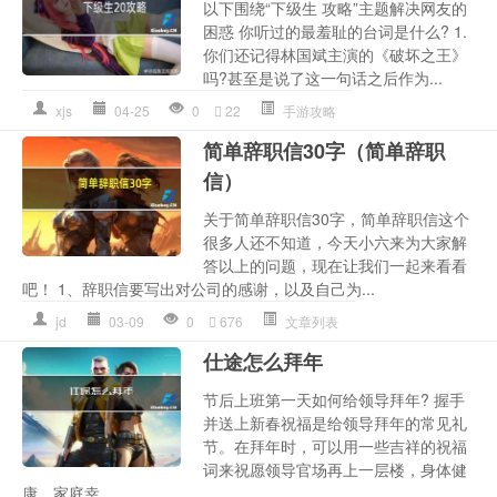
以下围绕“下级生 攻略”主题解决网友的
困惑 你听过的最羞耻的台词是什么? 1.
你们还记得林国斌主演的《破坏之王》
吗?甚至是说了这一句话之后作为...
xjs
04-25
0
22
手游攻略
简单辞职信30字（简单辞职
信）
关于简单辞职信30字，简单辞职信这个
很多人还不知道，今天小六来为大家解
答以上的问题，现在让我们一起来看看
吧！ 1、辞职信要写出对公司的感谢，以及自己为...
jd
03-09
0
676
文章列表
仕途怎么拜年
节后上班第一天如何给领导拜年? 握手
并送上新春祝福是给领导拜年的常见礼
节。在拜年时，可以用一些吉祥的祝福
词来祝愿领导官场再上一层楼，身体健
康，家庭幸...