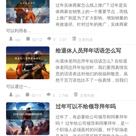
过年实体商家怎么线上推广? 过年是实
体商家在销售上的一个重要节点，而线
上推广则是为了扩大影响、增加销量的
有效途径。针对过年的推广，实体商家
可以利用各...
xsz
02-12
0
37
文章列表
给退休人员拜年话语怎么写
向退休老同志拜年短信该怎么? 在给退
休老同志拜年短信时，我们要用真情实
意的话语表达对他们的祝福和敬意。虽
然千言万语也比不了一份真情，但我们
可以通过一...
gtx
02-11
0
748
文章列表
过年可以不给领导拜年吗
过年了，有必要给公司领导和同事拜年
吗？ 过年给公司领导和同事拜年，是一
个职场人必须面对的问题。对于职场老
鸟来说，这个问题可能不能称之为一个