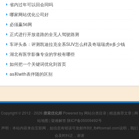
省内过年可以回会同吗
哪家网站优化公司好
必须赢56网
正式进行开放道路的全无人驾驶路测
车评头条：评测凯迪拉克全系SUV怎么样及奇瑞瑞虎e多少钱
湖北有医学影像专业的学校有哪些
如何把一个关键词优化到首页
as和with表伴随的区别
Copyright © 2012 - 2026
搜索优化师
Powered by
网站分类目录
|
精选推荐文章
|
网
站地图
|
疑难解答
陕ICP备05009492号
声明：本站内容来自互联网，如信息有错误可发邮件到f_fb#foxmail.com说明，我们
会及时纠正，谢谢