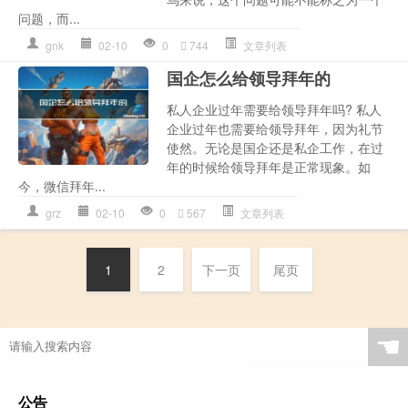
问题，而...
gnk
02-10
0
744
文章列表
国企怎么给领导拜年的
私人企业过年需要给领导拜年吗? 私人
企业过年也需要给领导拜年，因为礼节
使然。无论是国企还是私企工作，在过
年的时候给领导拜年是正常现象。如
今，微信拜年...
grz
02-10
0
567
文章列表
1
2
下一页
尾页
☚
公告