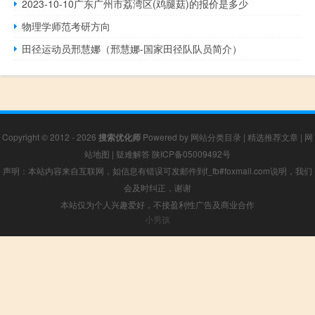
2023-10-10广东广州市荔湾区(鸡腿菇)的报价是多少
物理学师范考研方向
田径运动员邢慧娜（邢慧娜-国家田径队队员简介）
Copyright © 2012 - 2026
搜索优化师
Powered by
网站分类目录
|
精选推荐文章
|
网
站地图
|
疑难解答
陕ICP备05009492号
声明：本站内容来自互联网，如信息有错误可发邮件到f_fb#foxmail.com说明，我们
会及时纠正，谢谢
本站仅为个人兴趣爱好，不接盈利性广告及商业合作
小男孩