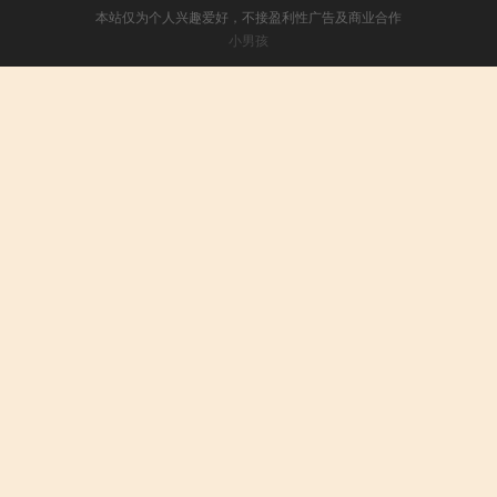
本站仅为个人兴趣爱好，不接盈利性广告及商业合作
小男孩