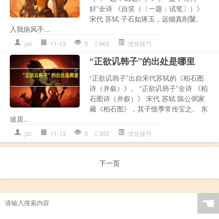
好”全诗 《自笑（〔一题：试笔〕）》
宋代 苏轼 子石如琢玉，远烟真削黳。
入我病风手...
jzs
11-13
0
962
优化技巧
“正欲讥韩子”的出处是哪里
“正欲讥韩子”出自宋代苏轼的《柏石图
诗（并叙）》。 “正欲讥韩子”全诗 《柏
石图诗（并叙）》 宋代 苏轼 陈公弼家
藏《柏石图》，其子慥季常传宝之。 东
坡居...
jzz
11-13
0
392
优化技巧
下一页
☚