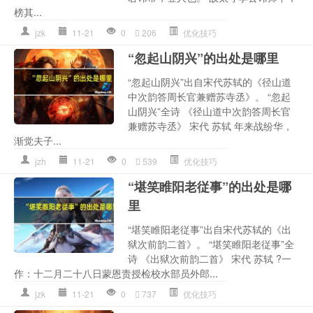
榜其...
jzk
11-21
0
206
优化技巧
“忽起山阴兴”的出处是哪里
“忽起山阴兴”出自宋代苏轼的《径山道
中次韵答周长官兼赠苏寺丞》。 “忽起
山阴兴”全诗 《径山道中次韵答周长官
兼赠苏寺丞》 宋代 苏轼 年来战纷华，
渐觉夫子...
jzh
11-21
0
539
优化技巧
“堪笑睢阳老従事”的出处是哪
里
“堪笑睢阳老従事”出自宋代苏轼的《出
狱次前韵二首》。 “堪笑睢阳老従事”全
诗 《出狱次前韵二首》 宋代 苏轼 ?一
作：十二月二十八日蒙恩责授检校水部员外郎...
jzk
11-21
0
737
优化技巧