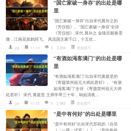
“国亡家破一身存”的出处是哪
里
“国亡家破一身存”出自宋代晁补之的
《芳仪怨》。 “国亡家破一身存”全诗
《芳仪怨》 宋代 晁补之 金陵宫殿春霏
微，江南花发鹧鸪飞。 风流国主家千口，十五吹...
jzg
11-14
0
284
优化技巧
“有酒如渑客满门”的出处是哪
里
“有酒如渑客满门”出自宋代黄庭坚的
《寄题荣州祖元大师此君轩》。 “有酒
如渑客满门”全诗 《寄题荣州祖元大师
此君轩》 宋代 黄庭坚 王师学琴三十年，响如清夜...
jzy
11-13
0
383
优化技巧
“是中有何好”的出处是哪里
“是中有何好”出自宋代苏轼的《自笑
（〔一题：试笔〕）》。 “是中有何