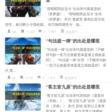
里
“背昭昭而起见兮”出自宋代黄庭坚的
《录梦篇》。 “背昭昭而起见兮”全诗
《录梦篇》 宋代 黄庭坚 春风乱思兮吹
管弦，春日醉人兮昏欲眠。 却万物而观性兮，如...
jzb
11-22
0
997
优化技巧
“句法提一律”的出处是哪里
“句法提一律”出自宋代黄庭坚的《子瞻
诗句妙一世乃云效庭坚体盖退之戏效孟
郊》。 “句法提一律”全诗 《子瞻诗句妙
一世乃云效庭坚体盖退之戏效孟郊》 宋
代 黄...
jzj
11-22
0
673
优化技巧
“客主皆九原”的出处是哪里
“客主皆九原”出自宋代苏轼的《遗直坊
（并叙）》。 “客主皆九原”全诗 《遗直
坊（并叙）》 宋代 苏轼 富郑公之客李
君讳常，登人也。 故太守李公讳师中，