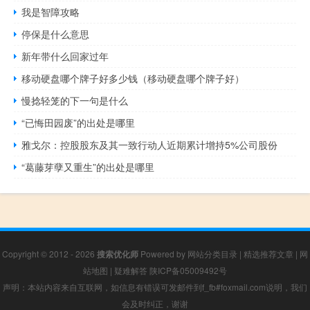
我是智障攻略
停保是什么意思
新年带什么回家过年
移动硬盘哪个牌子好多少钱（移动硬盘哪个牌子好）
慢捻轻笼的下一句是什么
“已悔田园废”的出处是哪里
雅戈尔：控股股东及其一致行动人近期累计增持5%公司股份
“葛藤芽孽又重生”的出处是哪里
Copyright © 2012 - 2026
搜索优化师
Powered by
网站分类目录
|
精选推荐文章
|
网
站地图
|
疑难解答
陕ICP备05009492号
声明：本站内容来自互联网，如信息有错误可发邮件到f_fb#foxmail.com说明，我们
会及时纠正，谢谢