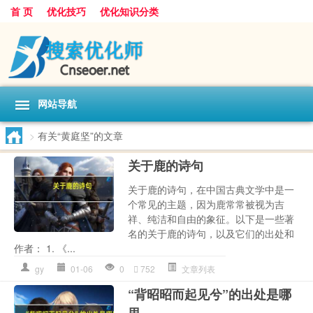
首 页
优化技巧
优化知识分类
网站导航
>
有关“黄庭坚”的文章
关于鹿的诗句
关于鹿的诗句，在中国古典文学中是一
个常见的主题，因为鹿常常被视为吉
祥、纯洁和自由的象征。以下是一些著
名的关于鹿的诗句，以及它们的出处和
作者： 1. 《...
gy
01-06
0
752
文章列表
“背昭昭而起见兮”的出处是哪