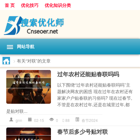
首 页
优化技巧
优化知识分类
网站导航
>
有关“对联”的文章
过年农村还能贴春联吗吗
以下围绕“过年农村还能贴春联吗吗”主
题解决网友的困惑 现在过年在农村还有
家家户户贴春联的习俗吗? 现在过春节,
不管是在农村过年,还是在城里过年,都
是贴对联...
gnn
02-15
0
88
春节2024
春节后多少号贴对联