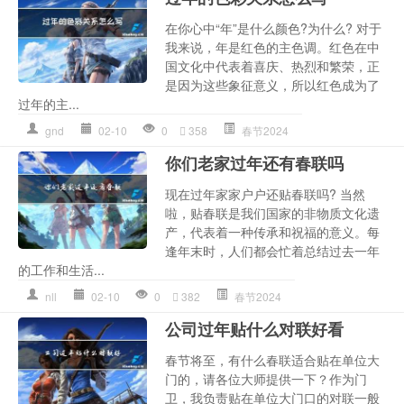
在你心中“年”是什么颜色?为什么? 对于
我来说，年是红色的主色调。红色在中
国文化中代表着喜庆、热烈和繁荣，正
是因为这些象征意义，所以红色成为了
过年的主...
gnd
02-10
0
358
春节2024
你们老家过年还有春联吗
现在过年家家户户还贴春联吗? 当然
啦，贴春联是我们国家的非物质文化遗
产，代表着一种传承和祝福的意义。每
逢年末时，人们都会忙着总结过去一年
的工作和生活...
nll
02-10
0
382
春节2024
公司过年贴什么对联好看
春节将至，有什么春联适合贴在单位大
门的，请各位大师提供一下？作为门
卫，我负责贴在单位大门口的对联一般