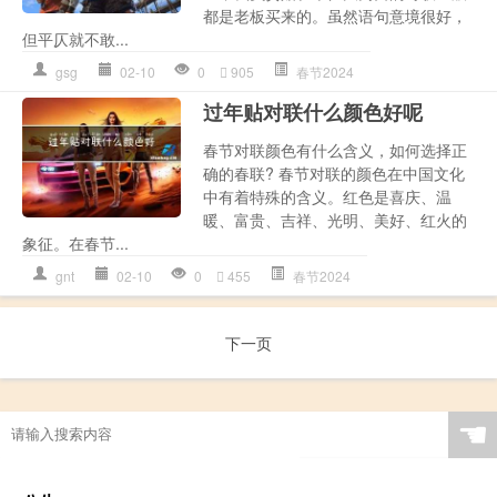
都是老板买来的。虽然语句意境很好，
但平仄就不敢...
gsg
02-10
0
905
春节2024
过年贴对联什么颜色好呢
春节对联颜色有什么含义，如何选择正
确的春联? 春节对联的颜色在中国文化
中有着特殊的含义。红色是喜庆、温
暖、富贵、吉祥、光明、美好、红火的
象征。在春节...
gnt
02-10
0
455
春节2024
下一页
☚