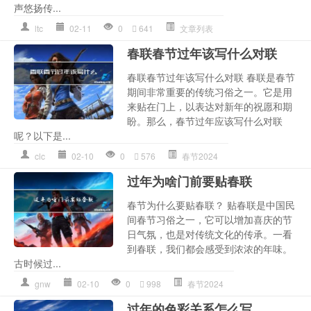
声悠扬传...
ltc
02-11
0
641
文章列表
春联春节过年该写什么对联
春联春节过年该写什么对联 春联是春节
期间非常重要的传统习俗之一。它是用
来贴在门上，以表达对新年的祝愿和期
盼。那么，春节过年应该写什么对联
呢？以下是...
clc
02-10
0
576
春节2024
过年为啥门前要贴春联
春节为什么要贴春联？ 贴春联是中国民
间春节习俗之一，它可以增加喜庆的节
日气氛，也是对传统文化的传承。一看
到春联，我们都会感受到浓浓的年味。
古时候过...
gnw
02-10
0
998
春节2024
过年的色彩关系怎么写