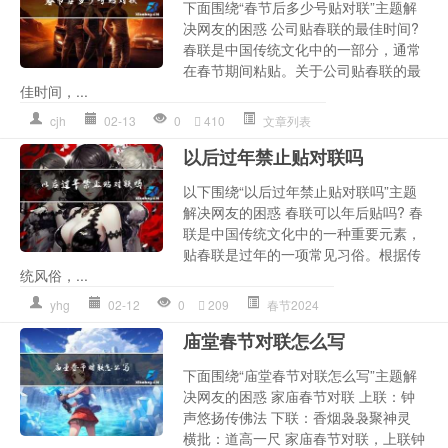
下面围绕“春节后多少号贴对联”主题解
决网友的困惑 公司贴春联的最佳时间?
春联是中国传统文化中的一部分，通常
在春节期间粘贴。关于公司贴春联的最
佳时间，...
cjh
02-13
0
410
文章列表
以后过年禁止贴对联吗
以下围绕“以后过年禁止贴对联吗”主题
解决网友的困惑 春联可以年后贴吗? 春
联是中国传统文化中的一种重要元素，
贴春联是过年的一项常见习俗。根据传
统风俗，...
yhg
02-12
0
209
春节2024
庙堂春节对联怎么写
下面围绕“庙堂春节对联怎么写”主题解
决网友的困惑 家庙春节对联 上联：钟
声悠扬传佛法 下联：香烟袅袅聚神灵
横批：道高一尺 家庙春节对联，上联钟