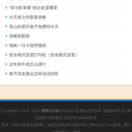
“若与甿辈量”的出处是哪里
大天使之剑套装攻略
昆山的景区春节免费吗今天
攻略刹那线
地铁一日卡使用规则
安全模式设置打印机（安全模式设置）
过年的牛肉怎么调汁
春节亲友聚会怎样说话好听
Copyright © 2012 - 2026
搜索优化师
Powered by
网站分类目录
|
精选推荐文章
|
网
站地图
|
疑难解答
陕ICP备05009492号
声明：本站内容来自互联网，如信息有错误可发邮件到f_fb#foxmail.com说明，我们
会及时纠正，谢谢