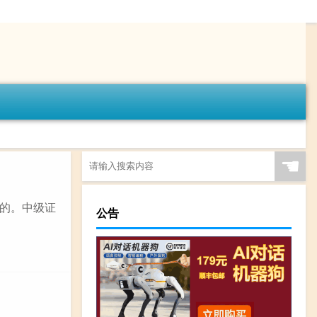
☚
的。中级证
公告