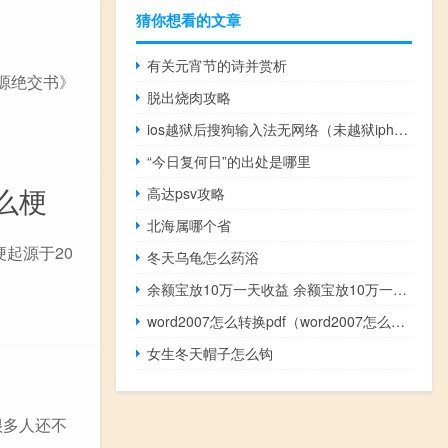
猜你想看的文章
有关元宵节的诗并赏析
巨源绝交书》
脱出烧肉攻略
ios越狱后搜狗输入法无网络（未越狱iphone输入法）
“今日复何日”的出处是哪里
么梗
高达psv攻略
北海属哪个省
起源于20
冬天乌龟怎么药浴
余额宝放10万一天收益 余额宝放10万一天收益多少
word2007怎么转换pdf（word2007怎么转换成pdf格式）
女生冬天帽子怎么钩
很多人还不