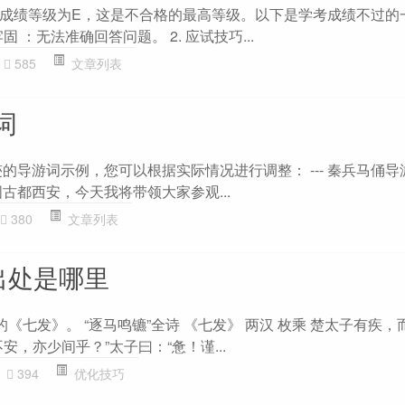
成绩等级为E，这是不合格的最高等级。以下是学考成绩不过的
固 ：无法准确回答问题。 2. 应试技巧...
585
文章列表
词
的导游词示例，您可以根据实际情况进行调整： --- 秦兵马俑导
古都西安，今天我将带领大家参观...
380
文章列表
出处是哪里
的《七发》。 “逐马鸣镳”全诗 《七发》 两汉 枚乘 楚太子有疾
安，亦少间乎？”太子曰：“惫！谨...
394
优化技巧