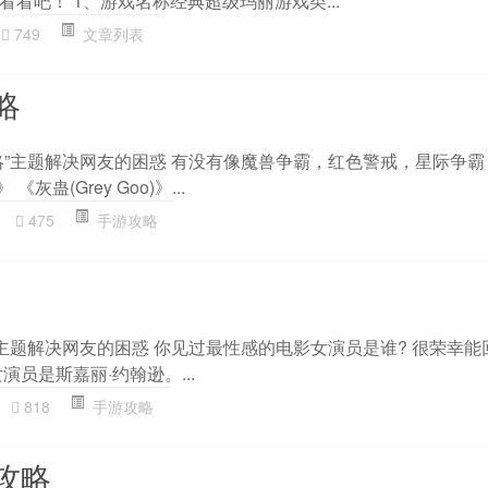
看吧！ 1、游戏名称经典超级玛丽游戏类...
749
文章列表
略
略”主题解决网友的困惑 有没有像魔兽争霸，红色警戒，星际争
灰蛊(Grey Goo)》...
475
手游攻略
”主题解决网友的困惑 你见过最性感的电影女演员是谁? 很荣幸能
演员是斯嘉丽·约翰逊。...
818
手游攻略
攻略