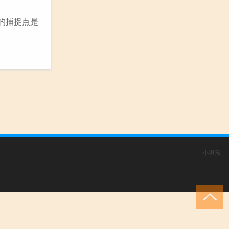
兽的捕捉点是
小男孩