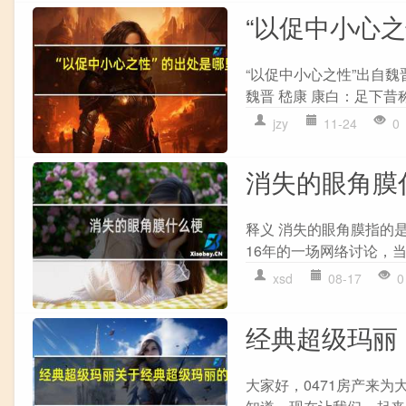
“以促中小心
“以促中小心之性”出自魏
魏晋 嵇康 康白：足下昔
jzy
11-24
0
消失的眼角膜
释义 消失的眼角膜指的
16年的一场网络讨论，当
xsd
08-17
0
经典超级玛丽
大家好，0471房产来