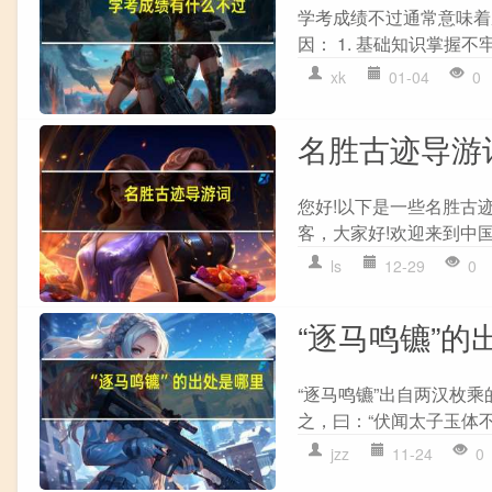
学考成绩不过通常意味着
因： 1. 基础知识掌握不牢
xk
01-04
0
名胜古迹导游
您好!以下是一些名胜古迹
客，大家好!欢迎来到中国
ls
12-29
0
“逐马鸣镳”的
“逐马鸣镳”出自两汉枚乘
之，曰：“伏闻太子玉体不
jzz
11-24
0