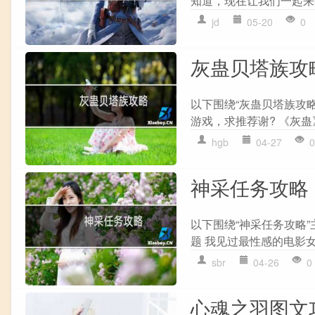
知道，现在让我们一起来看
jd
05-20
0
灰蛊贝塔族攻
以下围绕“灰蛊贝塔族攻
游戏，求推荐谢? 《灰蛊》 《
hgb
04-27
0
神采任务攻略
以下围绕“神采任务攻略
题 我见过最性感的电影女
sbr
04-26
0
心魂之羽图文