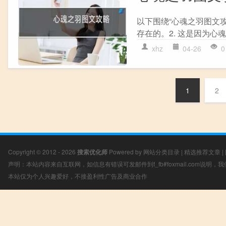
以下围绕“心魂之羽图文攻
存在的。2. 这是因为心魂
xhz
04-26
0
1
2
Copyright © 2012 - 2026
搜索优化师
Powered by
网站分类目录
|
精选推荐文章
|
声明：本站内容来自互联网，如信息有错误可发邮件到f_fb#foxmail.com说明
本站仅为个人兴趣爱好，不接盈利性广告及商业合作