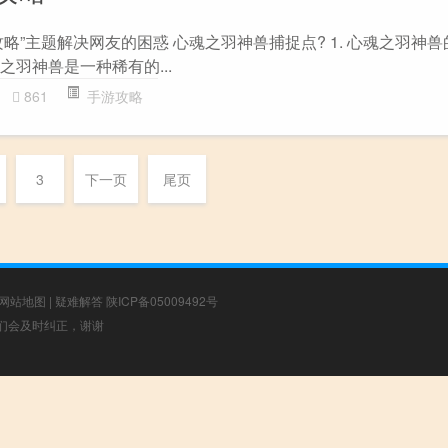
略”主题解决网友的困惑 心魂之羽神兽捕捉点? 1. 心魂之羽神
之羽神兽是一种稀有的...
861
手游攻略
3
下一页
尾页
网站地图
|
疑难解答
陕ICP备05009492号
，我们会及时纠正，谢谢