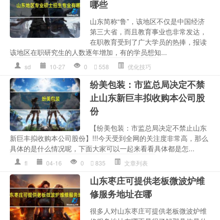
哪些
山东简称“鲁”，该地区不仅是中国经济
第三大省，而且教育事业也非常发达，
在职教育受到了广大学员的热捧，报读
该地区在职研究生的人数逐年增加，有的学员想知...
sd
10-27
0
558
优化技巧
纷美包装：市监总局决定不禁
止山东新巨丰拟收购本公司股
份
【纷美包装：市监总局决定不禁止山东
新巨丰拟收购本公司股份】!!!今天受到全网的关注度非常高，那么
具体的是什么情况呢，下面大家可以一起来看看具体都是怎...
fl
04-16
0
835
文章列表
山东枣庄可提供老板微波炉维
修服务地址在哪
很多人对山东枣庄可提供老板微波炉维