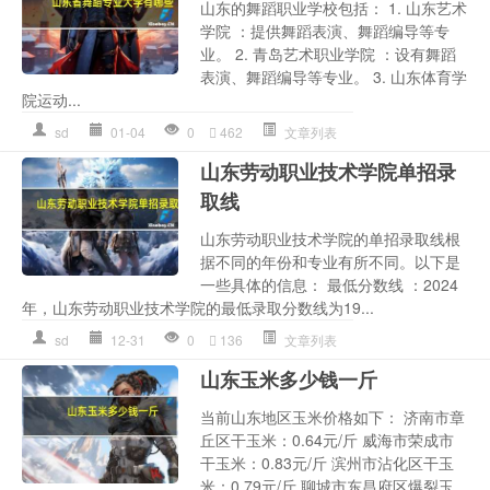
山东的舞蹈职业学校包括： 1. 山东艺术
学院 ：提供舞蹈表演、舞蹈编导等专
业。 2. 青岛艺术职业学院 ：设有舞蹈
表演、舞蹈编导等专业。 3. 山东体育学
院运动...
sd
01-04
0
462
文章列表
山东劳动职业技术学院单招录
取线
山东劳动职业技术学院的单招录取线根
据不同的年份和专业有所不同。以下是
一些具体的信息： 最低分数线 ：2024
年，山东劳动职业技术学院的最低录取分数线为19...
sd
12-31
0
136
文章列表
山东玉米多少钱一斤
当前山东地区玉米价格如下： 济南市章
丘区干玉米：0.64元/斤 威海市荣成市
干玉米：0.83元/斤 滨州市沾化区干玉
米：0.79元/斤 聊城市东昌府区爆裂玉