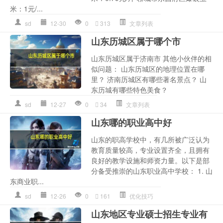
米：1元/...
sd
12-30
0
313
文章列表
山东历城区属于哪个市
山东历城区属于济南市 其他小伙伴的相
似问题： 山东历城区的地理位置在哪
里？ 济南历城区有哪些著名景点？ 山
东历城有哪些特色美食？
sd
12-27
0
34
文章列表
山东哪的职业高中好
山东的职高学校中，有几所被广泛认为
教育质量较高，专业设置齐全，且拥有
良好的教学设施和师资力量。以下是部
分备受推崇的山东职业高中学校： 1. 山
东商业职...
sd
12-26
0
161
优化技巧
山东地区专业硕士招生专业有