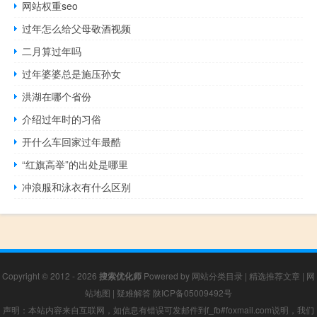
网站权重seo
过年怎么给父母敬酒视频
二月算过年吗
过年婆婆总是施压孙女
洪湖在哪个省份
介绍过年时的习俗
开什么车回家过年最酷
“红旗高举”的出处是哪里
冲浪服和泳衣有什么区别
Copyright © 2012 - 2026
搜索优化师
Powered by
网站分类目录
|
精选推荐文章
|
网
站地图
|
疑难解答
陕ICP备05009492号
声明：本站内容来自互联网，如信息有错误可发邮件到f_fb#foxmail.com说明，我们