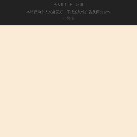
会及时纠正，谢谢
本站仅为个人兴趣爱好，不接盈利性广告及商业合作
小男孩