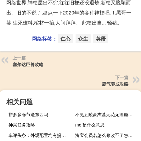
网络世界,神梗层出不穷,往往旧梗还没退烧,新梗又脱颖而
出。旧的不说了,盘点一下2020年的各种神梗吧. 1.黑哥一
笑,生死难料,棺材一抬,人间拜拜。 此梗出自... 骚猪。
网络标签：
仁心
众生
英语
上一篇
塞尔达巨兽攻略
下一篇
霸气养成攻略
相关问题
拼多多春节送东西吗
不见五陵豪杰墓无花无酒锄作田改（不见五陵豪杰墓无花无酒锄作田）
神采任务攻略
mdi是什么意思
车评头条：外观配置均有提升 试驾广汽本田新雅阁
淘宝会员名怎么修改不了怎么办（淘宝会员名怎么修改）