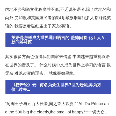
内地不少和尚文化程度并不低,不乏说英语者.除了内地的和
尚外,受印度和英国殖民者的影响,藏族喇嘛很多人都能说英
语的.我要是看破红尘出了家,说英语。
英语是怎样成为世界通用语言的-盖德问答-化工人互
助问答社区
其实很多方面也值得我们国家来借鉴,中国越来越重视汉语
在世界的普及了。 什么时候中文成为世界上学习的语言 很
无奈,难以改变的现实。 就像秦始皇统。
《楞严经》云:“何名为众生世界?世为迁流,界为方
位”,过去...
“阿阇王子与五百大长者,闻之皆大欢喜.” "Ah Du Prince an
d the 500 big the elderly,the smell of happy.":“一切大众,。