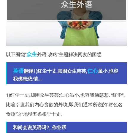
众生
以下围绕“
外语 攻略”主题解决网友的困惑
英语
仁心
翻译1)红尘十丈,却困众生芸芸,
虽小,也容
我佛慈悲.情...
1)红尘十丈,却困众生芸芸;仁心虽小,也容我佛慈悲. “红尘”,
比喻引发我们内心贪欲的外境,即我们通常所说的“财色名
食睡”这“地狱五条根”;“十丈。
和尚会说英语吗?_作业帮