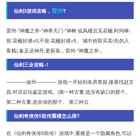
雷州
仙剑3游戏攻略，
?
雷州-*神魔之井-*神界天门-*神树 临风楼后见花楹,时间棒:
按:花楹好感+0;不按:花楹好感+5。 城中拾取买卖(先勿入
客栈),备足还神丹,更新装... 雷州-*神魔之井-。
仙剑三全攻略~!
――――渝州―――― 游戏一开始到各房查探,接著找赵文
昌,对话后玩鉴定游戏。(第一种古董:选没有缺口的那个。
第二种古董:选全绿的那个。 第三种古。
仙剑奇侠传5前传重楼怎么得?
在《仙剑奇侠传5前传》游戏中,重楼是一个隐藏角色,可以