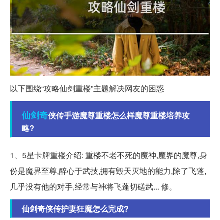
以下围绕“攻略仙剑重楼”主题解决网友的困惑
仙剑奇
侠传手游魔尊重楼怎么样魔尊重楼培养攻
略?
1、5星卡牌重楼介绍: 重楼不老不死的魔神,魔界的魔尊,身
份是魔界至尊,醉心于武技,拥有毁天灭地的能力,除了飞蓬,
几乎没有他的对手,经常与神将飞蓬切磋武... 修。
仙剑奇侠传护妻狂魔怎么完成?