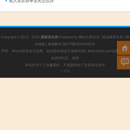
老人去世存单丢失怎么办
Copyright © 2012 - 2026
搜索优化师
Powered by
网站分类目录
|
精选推荐文章
|
网
站地图
|
疑难解答
陕ICP备05009492号
声明：本站内容来自互联网，如信息有错误可发邮件到f_fb#foxmail.com说明，我们
会及时纠正，谢谢
本站仅为个人兴趣爱好，不接盈利性广告及商业合作
小男孩