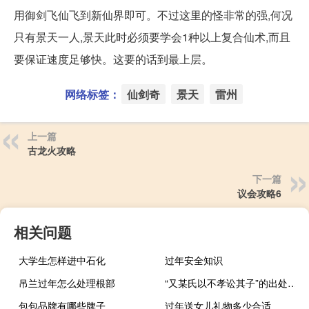
用御剑飞仙飞到新仙界即可。不过这里的怪非常的强,何况
只有景天一人,景天此时必须要学会1种以上复合仙术,而且
要保证速度足够快。这要的话到最上层。
网络标签：
仙剑奇
景天
雷州
上一篇
古龙火攻略
下一篇
议会攻略6
相关问题
大学生怎样进中石化
过年安全知识
吊兰过年怎么处理根部
“又某氏以不孝讼其子”的出处是哪里
包包品牌有哪些牌子
过年送女儿礼物多少合适