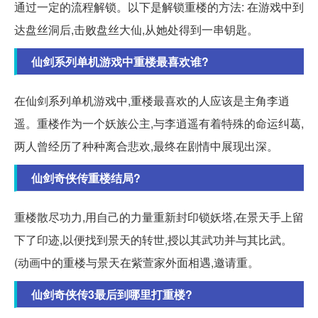
通过一定的流程解锁。以下是解锁重楼的方法: 在游戏中到
达盘丝洞后,击败盘丝大仙,从她处得到一串钥匙。
仙剑系列单机游戏中重楼最喜欢谁?
在仙剑系列单机游戏中,重楼最喜欢的人应该是主角李逍
遥。重楼作为一个妖族公主,与李逍遥有着特殊的命运纠葛,
两人曾经历了种种离合悲欢,最终在剧情中展现出深。
仙剑奇侠传重楼结局?
重楼散尽功力,用自己的力量重新封印锁妖塔,在景天手上留
下了印迹,以便找到景天的转世,授以其武功并与其比武。
(动画中的重楼与景天在紫萱家外面相遇,邀请重。
仙剑奇侠传3最后到哪里打重楼?