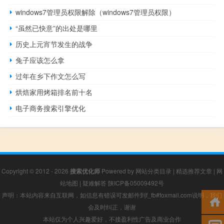
windows7管理员权限解除（windows7管理员权限）
“虽然已快意”的出处是哪里
历史上元宵节发生的战争
兔子应该怎么拿
过年在乡下作文怎么写
烘焙家用烤箱排名前十名
电子商务搜索引擎优化
Copyright © 2012 - 2026
搜索优化师
Powered by
网站分类目录
|
精选推荐文章
|
网
站地图
|
疑难解答
陕ICP备05009492号
声明：本站内容来自互联网，如信息有错误可发邮件到f_fb#foxmail.com说明，我们
会及时纠正，谢谢
本站仅为个人兴趣爱好，不接盈利性广告及商业合作