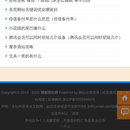
还在熬夜“修仙”？喜临门床垫让睡眠“事半功倍”
东莞网站关键词优化哪家好
偿债备付率是什么意思（偿债备付率）
小花猫的尾巴像什么
腾讯会员可以同时登陆几个设备（腾讯会员可以同时登陆几个）
魔兽酒仙攻略
文具一类的有什么
Copyright © 2012 - 2026
搜索优化师
Powered by
网站分类目录
|
精选推荐文章
|
网
站地图
|
疑难解答
陕ICP备05009492号
声明：本站内容来自互联网，如信息有错误可发邮件到f_fb#foxmail.com说明，我们
会及时纠正，谢谢
本站仅为个人兴趣爱好，不接盈利性广告及商业合作
小男孩