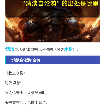
清淡
水榭
“
自沦漪”出自明代马治的《牧之
》。
“清淡自沦漪”全诗
《牧之水榭》
明代 马治
牧之信奇士，纵横见当时。
著书亦有兵，岂惟工赋诗。