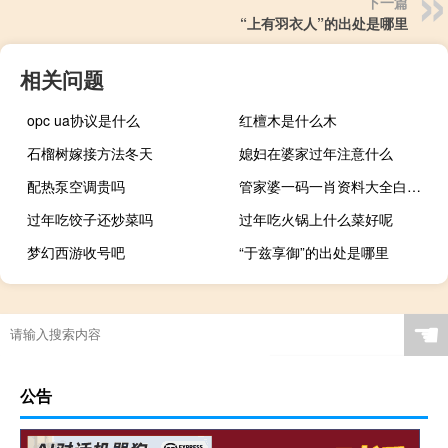
下一篇
“上有羽衣人”的出处是哪里
相关问题
opc ua协议是什么
红檀木是什么木
石榴树嫁接方法冬天
媳妇在婆家过年注意什么
配热泵空调贵吗
管家婆一码一肖资料大全白蛇图坛_作答解释落实_iPhone版v86.94.54
过年吃饺子还炒菜吗
过年吃火锅上什么菜好呢
梦幻西游收号吧
“于兹享御”的出处是哪里
☚
公告