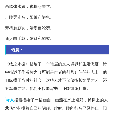
画船张水嬉，禅榻悲鬓丝。
广陵罢走马，阳羡亦解龟。
芳树竟寂寞，清淡自沦漪。
斯人向千载，陈迹宛如兹。
诗意：
《牧之水榭》描绘了一个隐居的文人境界和生活态度。诗
中描述了作者牧之（可能是作者的别号）信任的志士，他
们纵横于当时的社会。这些人才不仅仅擅长文学才艺，还
有军事才能。他们不仅能写书，还能组织兵事。
诗人
接着描绘了一幅画面，画船在水上嬉戏，禅榻上的人
悲伤地抚摸着自己的胡须。此时广陵的行马已经停止，阳