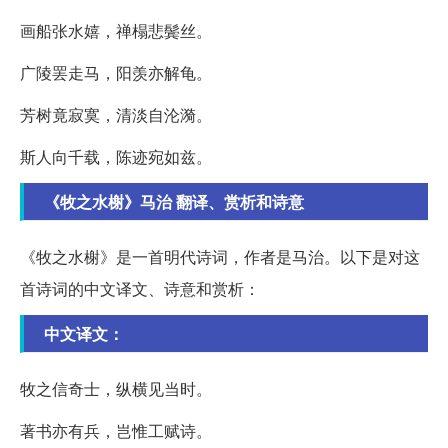
画船张水嬉，禅榻悲鬓丝。
广陵罢走马，阳羡亦解龟。
芳树竟寂寞，清淡自沦漪。
斯人向千载，陈迹宛如兹。
《牧之水榭》马治 翻译、赏析和诗意
《牧之水榭》是一首明代诗词，作者是马治。以下是对这
首诗词的中文译文、诗意和赏析：
中文译文：
牧之信奇士，纵横见当时。
著书亦有兵，岂惟工赋诗。