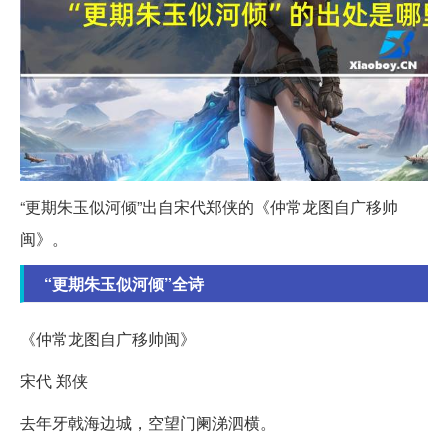
“更期朱玉似河倾”出自宋代郑侠的《仲常龙图自广移帅
闽》。
“更期朱玉似河倾”全诗
《仲常龙图自广移帅闽》
宋代 郑侠
去年牙戟海边城，空望门阑涕泗横。