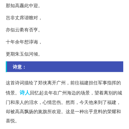
那知高纛此中迎。
岂非丈席谐瞻对，
亦似云衢有否亨。
十年余年想谆诲，
更期朱玉似河倾。
诗意：
这首诗词描绘了郑侠离开广州，前往福建担任军事指挥的
诗人
情景。
回忆起去年在广州海边的场景，望着离别的城
门和亲人的泪水，心情悲伤。然而，今天他来到了福建，
却被高高飘扬的旄旗所欢迎。这是一种出乎意料的荣耀和
喜悦。