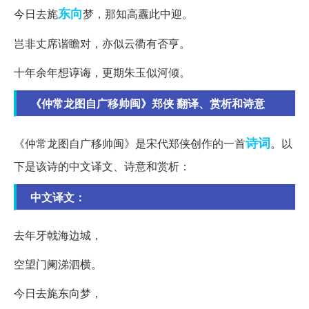
东向
今日去旄
梦，那知高纛此中迎。
岂非丈席谐瞻对，亦似云衢有否亨。
十年余年想谆诲，更期朱玉似河倾。
《仲常龙图自广移帅闽》郑侠 翻译、赏析和诗意
诗词
《仲常龙图自广移帅闽》是宋代郑侠创作的一首
。以
下是该诗的中文译文、诗意和赏析：
中文译文：
去年牙戟海边城，
空望门阑涕泗横。
今日去旄东向梦，