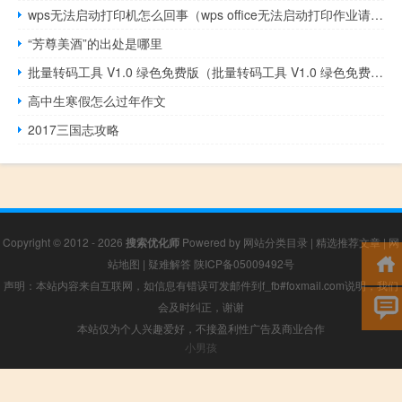
wps无法启动打印机怎么回事（wps office无法启动打印作业请检查）
“芳尊美酒”的出处是哪里
批量转码工具 V1.0 绿色免费版（批量转码工具 V1.0 绿色免费版功能简介）
高中生寒假怎么过年作文
2017三国志攻略
Copyright © 2012 - 2026
搜索优化师
Powered by
网站分类目录
|
精选推荐文章
|
网
站地图
|
疑难解答
陕ICP备05009492号
声明：本站内容来自互联网，如信息有错误可发邮件到f_fb#foxmail.com说明，我们
会及时纠正，谢谢
本站仅为个人兴趣爱好，不接盈利性广告及商业合作
小男孩