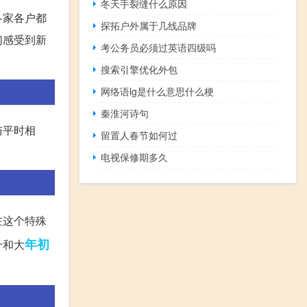
冬天手裂缝什么原因
各家各户都
探拓户外属于几线品牌
们感受到新
考公务员必须过英语四级吗
搜索引擎优化外包
网络语lg是什么意思什么梗
秦淮河诗句
与平时相
留置人春节如何过
电视保修期多久
在这个特殊
年初
十和大