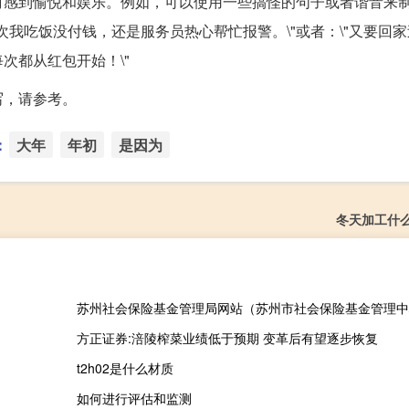
时感到愉悦和娱乐。例如，可以使用一些搞怪的句子或者谐音来
上次我吃饭没付钱，还是服务员热心帮忙报警。\"或者：\"又要回
次都从红包开始！\"
写，请参考。
：
大年
年初
是因为
冬天加工什
苏州社会保险基金管理局网站（苏州市社会保险基金管理中
方正证券:涪陵榨菜业绩低于预期 变革后有望逐步恢复
t2h02是什么材质
如何进行评估和监测