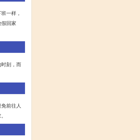
下班一样，
放假回家
的时刻，而
避免前往人
求。