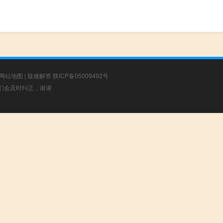
网站地图
|
疑难解答
陕ICP备05009492号
，我们会及时纠正，谢谢