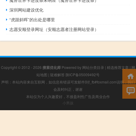
魔兽世界卡进度条未响应（魔兽世界卡进度条）
深圳网站建设优化
“虎踞斜晖”的出处是哪里
志愿安顺登录网址（安顺志愿者注册网站登录）
Copyright © 2012 - 2026
搜索优化师
Powered by
网站分类目录
|
精选推荐文章
|
网
站地图
|
疑难解答
陕ICP备05009492号
声明：本站内容来自互联网，如信息有错误可发邮件到f_fb#foxmail.com说明，我们
会及时纠正，谢谢
本站仅为个人兴趣爱好，不接盈利性广告及商业合作
小男孩