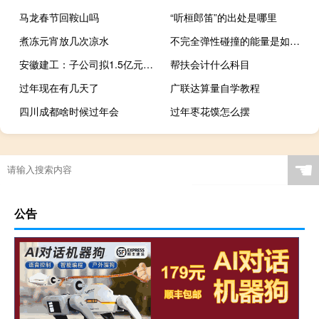
马龙春节回鞍山吗
“听桓郎笛”的出处是哪里
煮冻元宵放几次凉水
不完全弹性碰撞的能量是如何损失的（完全非弹性碰撞损失的能量）
安徽建工：子公司拟1.5亿元在合肥设项目公司投建蜀山产业园项目
帮扶会计什么科目
过年现在有几天了
广联达算量自学教程
四川成都啥时候过年会
过年枣花馍怎么摆
☚
公告