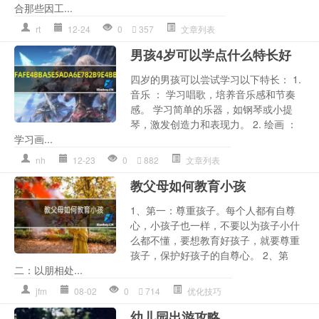
合那些因工...
rt
12-24
0
357
文章列表
男孩4岁可以学点什么特长好
四岁的男孩可以尝试学习以下特长： 1.
音乐 ： 学习唱歌，培养音乐感和节奏
感。 学习简单的乐器，如钢琴或小提
琴，激发创造力和表现力。 2. 绘画 ：
学习画...
nh
12-23
0
882
文章列表
教父母如何教育小孩
1、第一：尊重孩子。每个人都有自尊
心，小孩子也一样，不要以为孩子小什
么都不懂，要想教育好孩子，就要尊重
孩子，保护好孩子的自尊心。 2、第
二：以朋相处...
jfm
08-02
0
714
优化技巧
幼儿园出游攻略