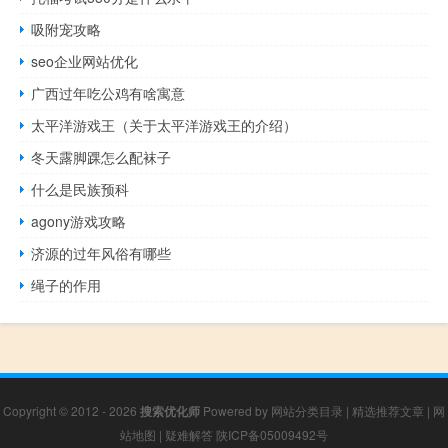
吸附宠攻略
seo企业网站优化
广西过年吃公鸡有啥寓意
太平洋游戏王（关于太平洋游戏王的介绍）
冬天露脚踝怎么配袜子
什么是民族预科
agony游戏攻略
济源的过年风俗有哪些
绳子的作用
Copyright © 2012 - 2026
搜索优化师
Powered by
网站分类目录
|
精选推荐文章
|
网
站地图
|
疑难解答
陕ICP备05009492号