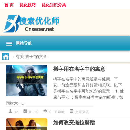
首 页
优化技巧
优化知识分类
网站导航
>
有关“孩子”的文章
桸字用在名字中的寓意
桸字在名字中的寓意通常与健康、平
安、前途无限和吉祥好运相关联。以下
是桸字在名字中可能包含的寓意： 1. 健
康与平安 ：桸字象征着生命力旺盛，如
同树木一...
xz
01-10
0
608
文章列表
如何改变拖拉磨蹭