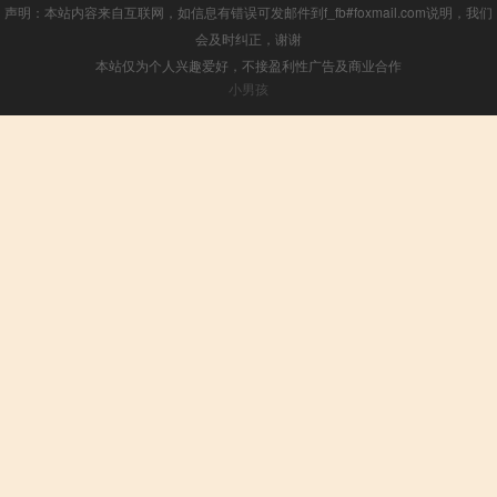
声明：本站内容来自互联网，如信息有错误可发邮件到f_fb#foxmail.com说明，我们
会及时纠正，谢谢
本站仅为个人兴趣爱好，不接盈利性广告及商业合作
小男孩