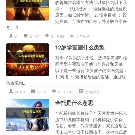
改善拖拉磨蹭的方法可以概括为以下几
点： 1. 认识根源 ： 理解拖延的潜意识
原因，如抵触情绪。 2. 设定目标 ： 设
定具体、可操作的目标，并分解成小任
务。 3...
rh
01-09
0
93
文章列表
12岁学画画什么类型
对于12岁的孩子来说，选择学习哪种绘
画类型主要取决于他们的兴趣和天赋。
以下是一些适合12岁孩子的绘画类型：
1. 素描 ： 素描是绘画的基础，通过线
条表现物...
sslake
12-31
0
548
文章列表
全托是什么意思
全托是指家长将孩子全天候寄放在托儿
所或幼儿园等机构，由机构提供饮食、
住宿、看管、教育等服务，家长通常在
周末或特定日子接回孩子。这种方式适