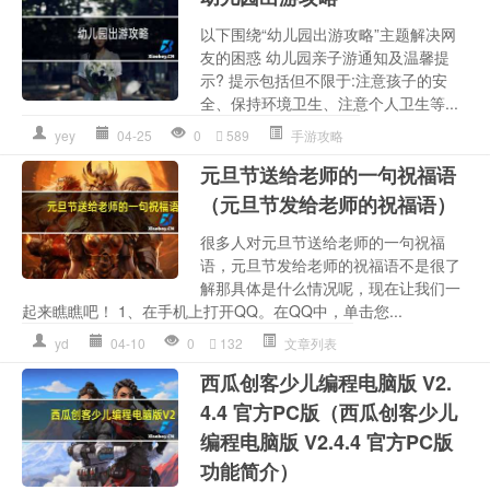
以下围绕“幼儿园出游攻略”主题解决网
友的困惑 幼儿园亲子游通知及温馨提
示? 提示包括但不限于:注意孩子的安
全、保持环境卫生、注意个人卫生等...
yey
04-25
0
589
手游攻略
元旦节送给老师的一句祝福语
（元旦节发给老师的祝福语）
很多人对元旦节送给老师的一句祝福
语，元旦节发给老师的祝福语不是很了
解那具体是什么情况呢，现在让我们一
起来瞧瞧吧！ 1、在手机上打开QQ。在QQ中，单击您...
yd
04-10
0
132
文章列表
西瓜创客少儿编程电脑版 V2.
4.4 官方PC版（西瓜创客少儿
编程电脑版 V2.4.4 官方PC版
功能简介）