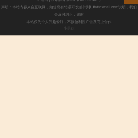
声明：本站内容来自互联网，如信息有错误可发邮件到f_fb#foxmail.com说明，我们
会及时纠正，谢谢
本站仅为个人兴趣爱好，不接盈利性广告及商业合作
小男孩