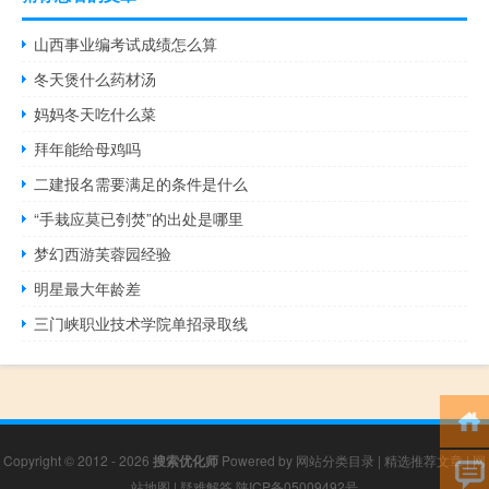
山西事业编考试成绩怎么算
冬天煲什么药材汤
妈妈冬天吃什么菜
拜年能给母鸡吗
二建报名需要满足的条件是什么
“手栽应莫已刳焚”的出处是哪里
梦幻西游芙蓉园经验
明星最大年龄差
三门峡职业技术学院单招录取线
Copyright © 2012 - 2026
搜索优化师
Powered by
网站分类目录
|
精选推荐文章
|
网
站地图
|
疑难解答
陕ICP备05009492号