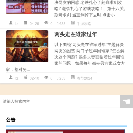
决网友的困惑 老铁扎心了刻舟求剑攻
略? 老铁扎心了游戏攻略 1、第十八关,
刻舟求剑 当宝剑掉下去时,点击小...
ltz
04-29
0
638
手游攻略
两头走在谁家过年
以下围绕“两头走在谁家过年”主题解决
网友的困惑 两口子过年回谁家?怎么解
决这个问题? 很多夫妻面临着过年回谁
家的问题，如果每年都去男方家或女方
家，都对另...
ltz
02-10
0
253
春节2024
☚
公告