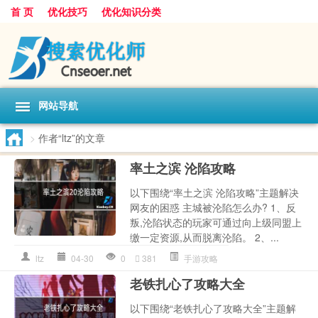
首 页
优化技巧
优化知识分类
网站导航
>
作者“ltz”的文章
率土之滨 沦陷攻略
以下围绕“率土之滨 沦陷攻略”主题解决
网友的困惑 主城被沦陷怎么办? 1、反
叛,沦陷状态的玩家可通过向上级同盟上
缴一定资源,从而脱离沦陷。 2、...
ltz
04-30
0
381
手游攻略
老铁扎心了攻略大全
以下围绕“老铁扎心了攻略大全”主题解