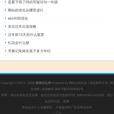
是要下雨了吗仿写疑问句一年级
网站的优化从哪里进行
seo外部优化
东北过年出游攻略
过年前10天买什么股票
红花会什么梗
寻秦记朱姬生孩子多大年纪
Copyright © 2012 - 2026
搜索优化师
Powered by
网站分类目录
|
精选推荐文章
|
网
站地图
|
疑难解答
陕ICP备05009492号
声明：本站内容来自互联网，如信息有错误可发邮件到f_fb#foxmail.com说明，我们
会及时纠正，谢谢
本站仅为个人兴趣爱好，不接盈利性广告及商业合作
小男孩