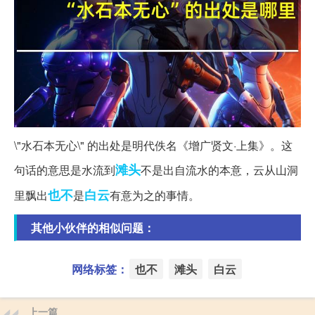
\"水石本无心\" 的出处是明代佚名《增广贤文·上集》。这
滩头
句话的意思是水流到
不是出自流水的本意，云从山洞
也不
白云
里飘出
是
有意为之的事情。
其他小伙伴的相似问题：
网络标签：
也不
滩头
白云
上一篇