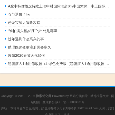
A股中特估概念持续上涨中材国际涨超6%中国太保、中工国际、中国中铁、中国交建、中信银行等跟涨
春节退票了吗
恐龙宝贝大冒险攻略
“谁怕满头椿岁月”的出处是哪里
过年遇到什么高兴的事
助理医师变更注册需要多久
襄阳2020春节天气如何
秘密潜入1通用修改器 +4 绿色免费版（秘密潜入1通用修改器 +4 绿色免费版功能简介）
Copyright © 2012 - 2026
搜索优化师
Powered by
网站分类目录
|
精选推荐文章
|
网
站地图
|
疑难解答
陕ICP备05009492号
声明：本站内容来自互联网，如信息有错误可发邮件到f_fb#foxmail.com说明，我们
会及时纠正，谢谢