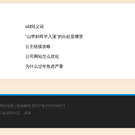
old同义词
“山带斜晖半入溪”的出处是哪里
公主链接攻略
公司网站怎么优化
为什么过年焦虑严重
网站地图
|
疑难解答
陕ICP备05009492号
，我们会及时纠正，谢谢