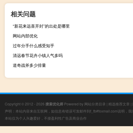
相关问题
“新花来远喜开封”的出处是哪里
网站内部优化
过年分手什么感受知乎
清远春节花卉小镇人气多吗
道奇战斧多少排量
Copyright © 2012 - 2026
搜索优化师
Powered by
网站分类目录
|
精选推荐文章
|
声明：本站内容来自互联网，如信息有错误可发邮件到f_fb#foxmail.com说明
本站仅为个人兴趣爱好，不接盈利性广告及商业合作