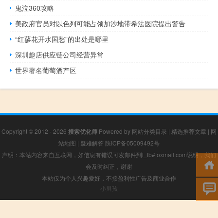
鬼泣360攻略
美政府官员对以色列可能占领加沙地带希法医院提出警告
“红蓼花开水国愁”的出处是哪里
深圳趣店供应链公司经营异常
世界著名葡萄酒产区
Copyright © 2012 - 2026
搜索优化师
Powered by
网站分类目录
|
精选推荐文章
|
网
站地图
|
疑难解答
陕ICP备05009492号
声明：本站内容来自互联网，如信息有错误可发邮件到f_fb#foxmail.com说明，我们
会及时纠正，谢谢
本站仅为个人兴趣爱好，不接盈利性广告及商业合作
小男孩